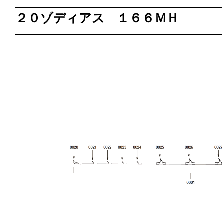
２０ゾディアス １６６ＭＨ