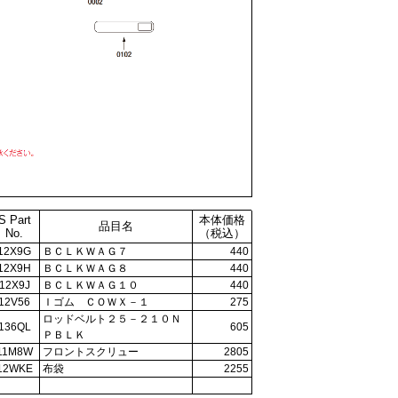
S Part
本体価格
品目名
No.
（税込）
12X9G
ＢＣＬＫＷＡＧ７
440
12X9H
ＢＣＬＫＷＡＧ８
440
12X9J
ＢＣＬＫＷＡＧ１０
440
12V56
Ｉゴム ＣＯＷＸ－１
275
ロッドベルト２５－２１０Ｎ
136QL
605
ＰＢＬＫ
11M8W
フロントスクリュー
2805
12WKE
布袋
2255