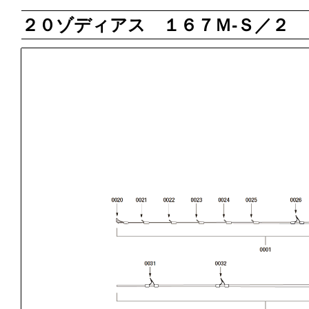
２０ゾディアス １６７Ｍ‐Ｓ／２