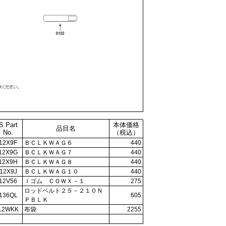
S Part
本体価格
品目名
No.
（税込）
12X9F
ＢＣＬＫＷＡＧ６
440
12X9G
ＢＣＬＫＷＡＧ７
440
12X9H
ＢＣＬＫＷＡＧ８
440
12X9J
ＢＣＬＫＷＡＧ１０
440
12V56
Ｉゴム ＣＯＷＸ－１
275
ロッドベルト２５－２１０Ｎ
136QL
605
ＰＢＬＫ
12WKK
布袋
2255