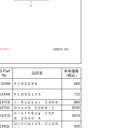
S Part
本体価格
品目名
No.
（税込）
12XAM
ＰＬＮＳＧ８Ｓ
660
12XAN
ＰＬＮＳＧ１０Ｓ
715
147C6
Ｉ－Ｒｕｂｂｅｒ ＣＯＫ６
880
147G1
ＨｏｏｄＳ ＣＯＫ６－１
6545
ＣｌｏｔｈＢａｇ ＣＯＫ
147CG
4510
６ ２０４０ Ａ
ロッドベルト２５－２１０Ｎ
136QL
605