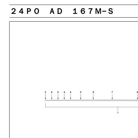
２４ＰＯ ＡＤ １６７Ｍ−Ｓ