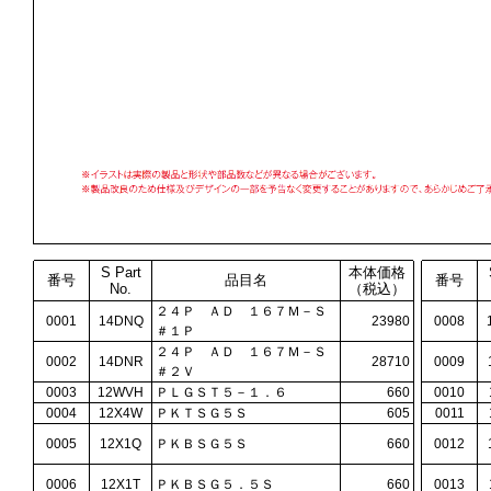
S Part
本体価格
番号
品目名
番号
No.
（税込）
２４Ｐ ＡＤ １６７Ｍ－Ｓ
0001
14DNQ
23980
0008
＃１Ｐ
２４Ｐ ＡＤ １６７Ｍ－Ｓ
0002
14DNR
28710
0009
＃２Ｖ
0003
12WVH
ＰＬＧＳＴ５－１．６
660
0010
0004
12X4W
ＰＫＴＳＧ５Ｓ
605
0011
0005
12X1Q
ＰＫＢＳＧ５Ｓ
660
0012
0006
12X1T
ＰＫＢＳＧ５．５Ｓ
660
0013