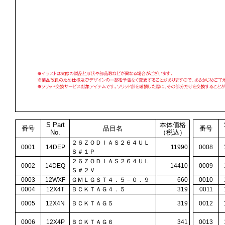
S Part
本体価格
番号
品目名
番号
No.
（税込）
２６ＺＯＤＩＡＳ２６４ＵＬ
0001
14DEP
11990
0008
Ｓ＃１Ｐ
２６ＺＯＤＩＡＳ２６４ＵＬ
0002
14DEQ
14410
0009
Ｓ＃２Ｖ
0003
12WXF
ＧＭＬＧＳＴ４．５－０．９
660
0010
0004
12X4T
ＢＣＫＴＡＧ４．５
319
0011
0005
12X4N
ＢＣＫＴＡＧ５
319
0012
0006
12X4P
ＢＣＫＴＡＧ６
341
0013