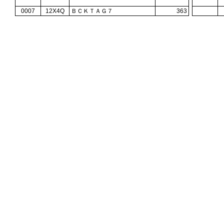
0007
12X4Q
ＢＣＫＴＡＧ７
363