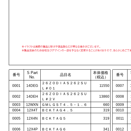
S Part
本体価格
番号
品目名
番号
No.
（税込）
２６ＺＯＤＩＡＳ２６２ＳＵ
0001
14DEG
11550
0007
Ｌ＃０１
２６ＺＯＤＩＡＳ２６２ＳＵ
0002
14DEH
13860
0008
Ｌ＃２Ｖ
0003
12WXN
ＧＭＬＧＳＴ４．５－１．６
660
0009
0004
12X4T
ＢＣＫＴＡＧ４．５
319
0010
0005
12X4N
ＢＣＫＴＡＧ５
319
0011
0006
12X4P
ＢＣＫＴＡＧ６
341
0012