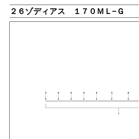
２６ゾディアス １７０ＭＬ−Ｇ