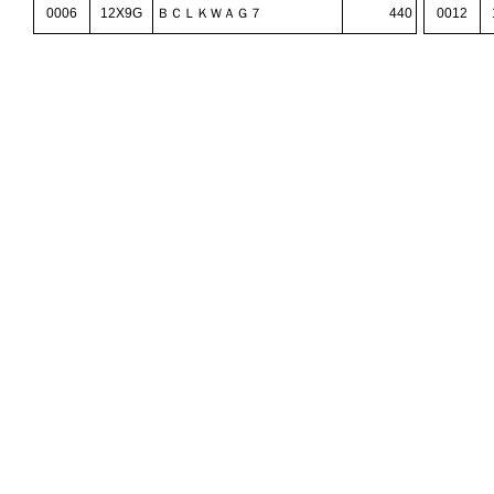
0006
12X9G
ＢＣＬＫＷＡＧ７
440
0012