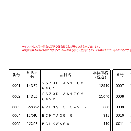
S Part
本体価格
番号
品目名
番号
No.
（税込）
２６ＺＯＤＩＡＳ１７０ＭＬ
0001
14DE2
12540
0007
Ｇ＃０１
２６ＺＯＤＩＡＳ１７０ＭＬ
0002
14DE3
15070
0008
Ｇ＃２Ｖ
0003
12WXW
ＧＭＬＧＳＴ５．５－２．２
660
0009
0004
12X4U
ＢＣＫＴＡＧ５．５
341
0010
0005
12X9F
ＢＣＬＫＷＡＧ６
440
0011