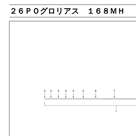
２６ＰＯグロリアス １６８ＭＨ