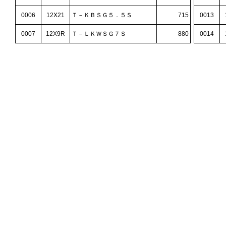
0006
12X21
Ｔ－ＫＢＳＧ５．５Ｓ
715
0013
0007
12X9R
Ｔ－ＬＫＷＳＧ７Ｓ
880
0014