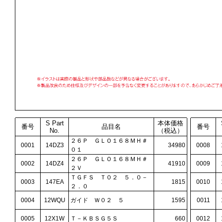
S Part
本体価格
番号
品目名
番号
No.
（税込）
２６Ｐ ＧＬＯ１６８ＭＨ＃
0001
14DZ3
34980
0008
０１
２６Ｐ ＧＬＯ１６８ＭＨ＃
0002
14DZ4
41910
0009
２Ｖ
ＴＧＦＳ Ｔ０２ ５．０－
0003
147EA
1815
0010
２．０
0004
12WQU
ガイド Ｗ０２ ５
1595
0011
0005
12X1W
Ｔ－ＫＢＳＧ５Ｓ
660
0012