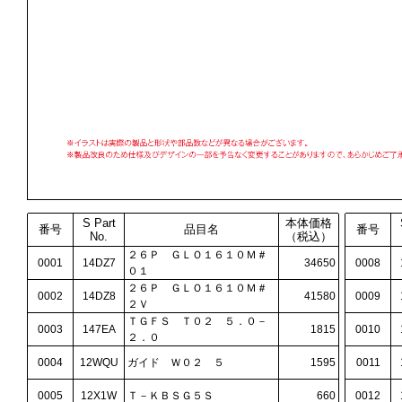
S Part
本体価格
番号
品目名
番号
No.
（税込）
２６Ｐ ＧＬＯ１６１０Ｍ＃
0001
14DZ7
34650
0008
０１
２６Ｐ ＧＬＯ１６１０Ｍ＃
0002
14DZ8
41580
0009
２Ｖ
ＴＧＦＳ Ｔ０２ ５．０－
0003
147EA
1815
0010
２．０
0004
12WQU
ガイド Ｗ０２ ５
1595
0011
0005
12X1W
Ｔ－ＫＢＳＧ５Ｓ
660
0012