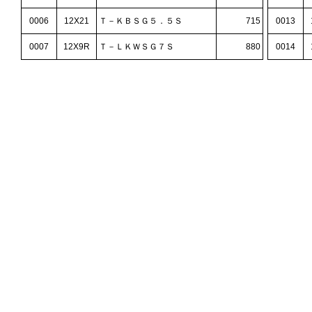
0006
12X21
Ｔ－ＫＢＳＧ５．５Ｓ
715
0013
0007
12X9R
Ｔ－ＬＫＷＳＧ７Ｓ
880
0014