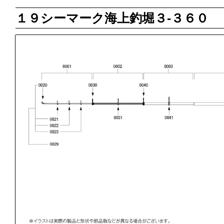
１９シーマーク海上釣堀３‐３６０