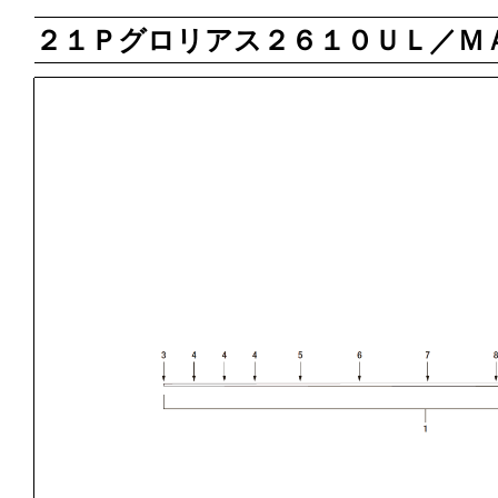
２１Ｐグロリアス２６１０ＵＬ／Ｍ