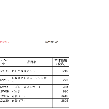
S Part
本体価格
品目名
No.
（税込）
12XD8
ＰＬＹＳＧ２５Ｓ
1210
ＥＮＤＰＬＵＧ ＣＯＳＷ－
12V5B
275
１
12V55
Ｉゴム ＣＯＳＷ－１
385
12WRH
バッジ
990
12W1W
布袋（上）
3410
12W20
布袋（下）
2805