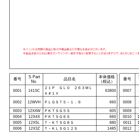
S Part
本体価格
番号
品目名
番号
No.
（税込）
２１Ｐ ＧＬＯ ２６３ＭＬ
0001
141SC
63800
0007
Ａ＃１Ｖ
0002
12WVH
ＰＬＧＳＴ５－１．６
660
0008
0003
12X4W
ＰＫＴＳＧ５Ｓ
605
0009
0004
12X4X
ＰＫＴＳＧ６Ｓ
660
0010
0005
12X5L
Ｔ－ＫＴＳＧ８Ｓ
880
0011
0006
12X3Z
Ｔ－ＫＬＳＧ１２Ｓ
1485
0012