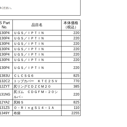
S Part
本体価格
品目名
No.
（税込）
130P4
ＵＧＳ／ＩＰＴＩＮ
220
130P4
ＵＧＳ／ＩＰＴＩＮ
220
130P4
ＵＧＳ／ＩＰＴＩＮ
220
130P4
ＵＧＳ／ＩＰＴＩＮ
220
130P4
ＵＧＳ／ＩＰＴＩＮ
220
130P4
ＵＧＳ／ＩＰＴＩＮ
220
130P4
ＵＧＳ／ＩＰＴＩＮ
220
1383U
ＣＬＣＳＧ６
825
132C2
トップカバー ＫＴＣ２５Ｖ
770
12ZYT
尻リングＣＤＺＣＭ２０
385
尻ゴム ＣＤＧＦＭ－２０シ
131NG
220
ルバ－
12YA2
尻栓Ｓ
825
131ZS
Ｏ－ＲｉｎｇＳ１４－１Ａ
110
1349Y
布袋
2255