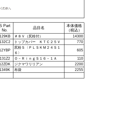
S Part
本体価格
品目名
No.
（税込）
129KB
＃８Ｖ（尻栓付）
14300
132C2
トップカバー ＫＴＣ２５Ｖ
770
尻栓Ｓ〈ＰＬＳＫＭ２４Ｓ１
12YBP
605
６〉
131Z2
Ｏ－ＲｉｎｇＳ１６－１Ａ
110
12ZDK
ジクマワリリアン
2200
1349K
布袋
2255