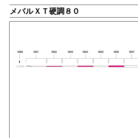
メバルＸＴ硬調８０