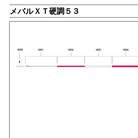
メバルＸＴ硬調５３