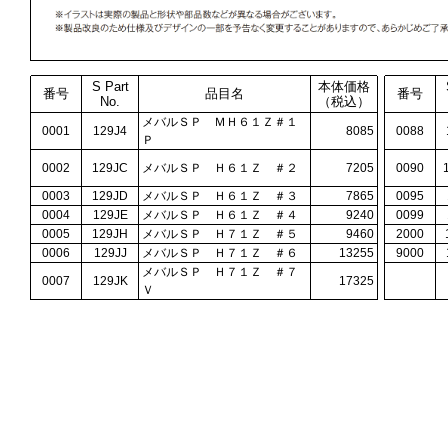
S Part
本体価格
番号
品目名
番号
No.
（税込）
メバルＳＰ ＭＨ６１Ｚ＃１
0001
129J4
8085
0088
Ｐ
0002
129JC
メバルＳＰ Ｈ６１Ｚ ＃２
7205
0090
0003
129JD
メバルＳＰ Ｈ６１Ｚ ＃３
7865
0095
0004
129JE
メバルＳＰ Ｈ６１Ｚ ＃４
9240
0099
0005
129JH
メバルＳＰ Ｈ７１Ｚ ＃５
9460
2000
0006
129JJ
メバルＳＰ Ｈ７１Ｚ ＃６
13255
9000
メバルＳＰ Ｈ７１Ｚ ＃７
0007
129JK
17325
Ｖ