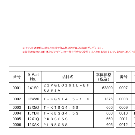
S Part
本体価格
番号
品目名
番号
No.
（税込）
２１ＰＧＬＯ１６１Ｌ－ＢＦ
0001
141S0
63800
0007
ＳＡ＃１Ｖ
0002
12WV0
Ｔ－ＫＧＳＴ４．５－１．６
1375
0008
0003
12X5Q
Ｔ－ＫＴＳＧ４．５Ｓ
660
0009
0004
13YDK
Ｔ－ＫＢＳＧ４．５Ｓ
660
0010
0005
12X1Q
ＰＫＢＳＧ５Ｓ
660
0011
0006
12XAK
ＰＬＮＳＧ６Ｓ
605
0012