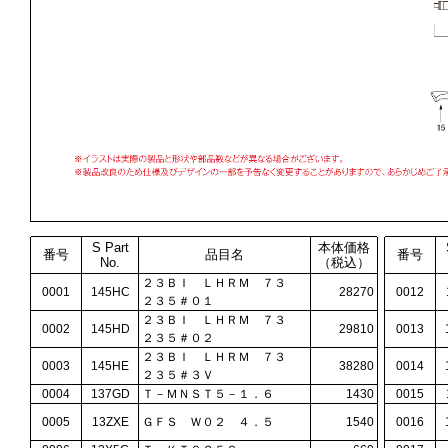
S Part
本体価格
番号
品目名
番号
No.
（税込）
２３ＢＩ ＬＨＲＭ ７３
0001
145HC
28270
0012
２３５＃０１
２３ＢＩ ＬＨＲＭ ７３
0002
145HD
29810
0013
２３５＃０２
２３ＢＩ ＬＨＲＭ ７３
0003
145HE
38280
0014
２３５＃３Ｖ
0004
137GD
Ｔ－ＭＮＳＴ５－１．６
1430
0015
0005
13ZXE
ＧＦＳ Ｗ０２ ４．５
1540
0016