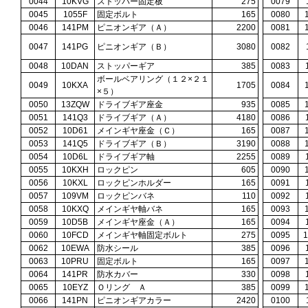
0044
10KVG
ストッパー固定板
275
0079
0045
1055F
固定ボルト
165
0080
0046
141PM
ピニオンギア（Ａ）
2200
0081
0047
141PG
ピニオンギア（Ｂ）
3080
0082
0048
10DAN
ストッパーギア
385
0083
ボールベアリング（１２×２１
0049
10KXA
1705
0084
×５）
0050
13ZQW
ドライブギア座金
935
0085
0051
141Q3
ドライブギア（Ａ）
4180
0086
0052
10D61
メインギヤ座金（Ｃ）
165
0087
0053
141Q5
ドライブギア（Ｂ）
3190
0088
0054
10D6L
ドライブギア軸
2255
0089
0055
10KXH
ロックピン
605
0090
0056
10KXL
ロックピンホルダー
165
0091
0057
109VM
ロックピンバネ
110
0092
0058
10KXQ
メインギヤ軸バネ
165
0093
0059
10D5B
メインギヤ座金（Ａ）
165
0094
0060
10FCD
メインギヤ軸固定ボルト
275
0095
0062
10EWA
防水シール
385
0096
0063
10PRU
固定ボルト
165
0097
0064
141PR
防水カバー
330
0098
0065
10EYZ
Ｏリング Ａ
385
0099
0066
141PN
ピニオンギアカラー
2420
0100