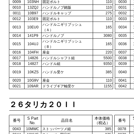
0009
103NH
固定ボルト
110
0030
0010
13ZQJ
ハンドルノブ銘版
110
0031
0011
10B97
ハンドルキャップ
275
0032
0012
103E9
固定ボルト
110
0033
ハンドルニギリブッシュ
0013
10EU0
165
0034
（Ａ）
0014
141P9
ハンドルノブ
3080
0035
ハンドルニギリブッシュ
0015
104UJ
165
0036
（Ｂ）
0016
104FH
座金
220
0037
0017
14826
ハンドルシャフト組
5500
0038
0018
14827
ハンドル組
9350
0039
0019
10KZS
ハンドル受ケ
385
0040
0020
10G9V
座金
110
0041
0021
109AR
ドライブギア軸受ケ
1155
0042
２６タリカ２０ＩＩ
S Part
本体価格
番号
品目名
番号
No.
（税込）
0043
10MWC
ストッパーツメ組
385
0078