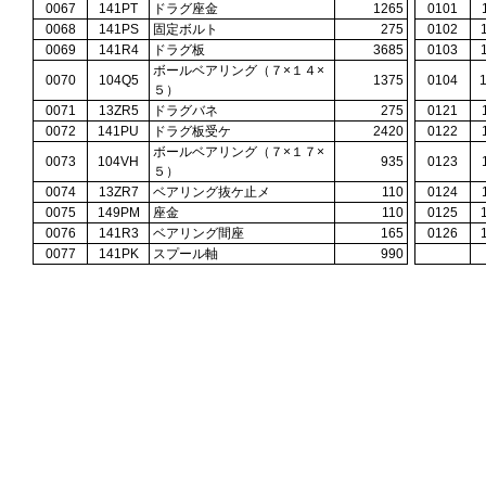
0067
141PT
ドラグ座金
1265
0101
0068
141PS
固定ボルト
275
0102
0069
141R4
ドラグ板
3685
0103
ボールベアリング（７×１４×
0070
104Q5
1375
0104
５）
0071
13ZR5
ドラグバネ
275
0121
0072
141PU
ドラグ板受ケ
2420
0122
ボールベアリング（７×１７×
0073
104VH
935
0123
５）
0074
13ZR7
ベアリング抜ケ止メ
110
0124
0075
149PM
座金
110
0125
0076
141R3
ベアリング間座
165
0126
0077
141PK
スプール軸
990