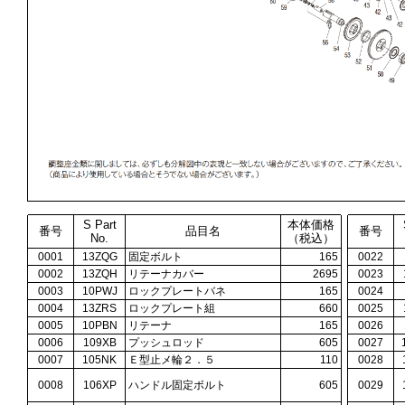
S Part
本体価格
番号
品目名
番号
No.
（税込）
0001
13ZQG
固定ボルト
165
0022
0002
13ZQH
リテーナカバー
2695
0023
0003
10PWJ
ロックプレートバネ
165
0024
0004
13ZRS
ロックプレート組
660
0025
0005
10PBN
リテーナ
165
0026
0006
109XB
プッシュロッド
605
0027
0007
105NK
Ｅ型止メ輪２．５
110
0028
0008
106XP
ハンドル固定ボルト
605
0029