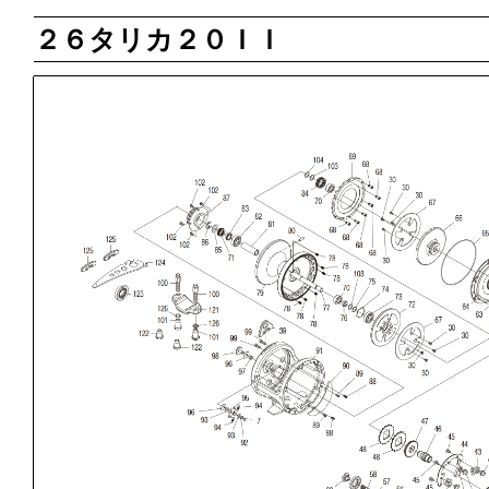
２６タリカ２０ＩＩ