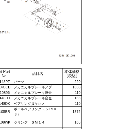
S Part
本体価格
品目名
No.
（税込）
148PZ
パーツ
220
14CCD
メカニカルブレーキノブ
1650
10896
メカニカルブレーキ座金
110
148DJ
メカニカルブレーキ座金
165
148DK
ベアリング抜ケ止メ
110
ボールベアリング（５×９×
105BR
1375
３）
108WK
Ｏリング ＳＭ１４
165