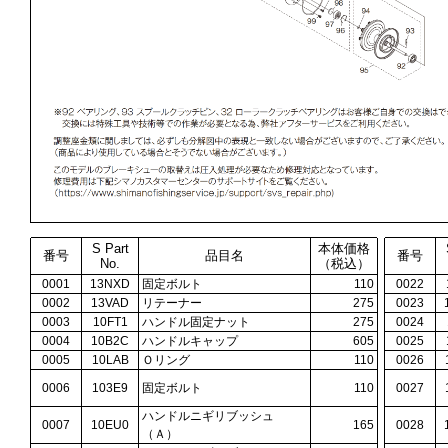
S Part
本体価格
番号
品目名
番号
No.
（税込）
0001
13NXD
固定ボルト
110
0022
0002
13VAD
リテーナー
275
0023
0003
10FT1
ハンドル固定ナット
275
0024
0004
10B2C
ハンドルキャップ
605
0025
0005
10LAB
Ｏリング
110
0026
0006
103E9
固定ボルト
110
0027
ハンドルニギリブッシュ
0007
10EU0
165
0028
（Ａ）