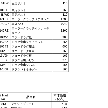
10TLW
固定ボルト
110
10L6E
固定ボルト
165
13NWK
固定ボルト
110
10F37
ローラークラッチベアリング
1705
14CCP
本体Ａ組
7040
ローラークラッチインナーチ
145RZ
1265
ューブ
10D54
スタードラグ板
385
10JAZ
ドラグ音出シラチェット
165
1064S
スタードラグ座金
605
13V9P
スタードラグ座金
165
13V9N
スタードラグ板
165
13UDK
ドラグ音出シピン
275
13VFP
ドラグ音出シバネ
165
10J58
ドラグバネホルダー
165
S Part
本体価格
品目名
No.
（税込）
101J9
クラッチプレート
495