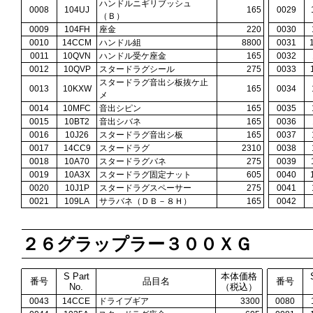
ハンドルニギリブッシュ
0008
104UJ
165
0029
（Ｂ）
0009
104FH
座金
220
0030
0010
14CCM
ハンドル組
8800
0031
0011
10QVN
ハンドル受ケ座金
165
0032
0012
10QVP
スタードラグシール
275
0033
スタードラグ音出シ板抜ケ止
0013
10KXW
165
0034
メ
0014
10MFC
音出シピン
165
0035
0015
10BT2
音出シバネ
165
0036
0016
10J26
スタードラグ音出シ板
165
0037
0017
14CC9
スタードラグ
2310
0038
0018
10A70
スタードラグバネ
275
0039
0019
10A3X
スタードラグ固定ナット
605
0040
0020
10J1P
スタードラグスペーサー
275
0041
0021
109LA
サラバネ（ＤＢ－８Ｈ）
165
0042
２６グラップラー３００ＸＧ
S Part
本体価格
番号
品目名
番号
No.
（税込）
0043
14CCE
ドライブギア
3300
0080