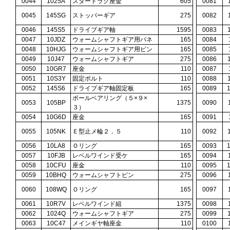
0044
1025A
スタードラグ座金
605
0081
0045
145SG
ストッパーギア
275
0082
0046
145S5
ドライブギア軸
1595
0083
0047
10JDZ
ウォームシャフトギア用バネ
165
0084
0048
10HJG
ウォームシャフトギア用ピン
165
0085
0049
10J47
ウォームシャフトギア
275
0086
0050
10GR7
座金
110
0087
0051
10S3Y
固定ボルト
110
0088
0052
145S6
ドライブギア軸固定板
165
0089
ボールベアリング（５×９×
0053
105BP
1375
0090
３）
0054
10G6D
座金
165
0091
0055
105NK
Ｅ型止メ輪２．５
110
0092
0056
10LA8
Ｏリング
165
0093
0057
10FJB
レベルワインド受ケ
165
0094
0058
10CFU
座金
110
0095
0059
10BHQ
ウォームシャフトピン
275
0096
0060
108WQ
Ｏリング
165
0097
0061
10R7V
レベルワインド組
1375
0098
0062
1024Q
ウォームシャフトギア
275
0099
0063
10C47
メインギヤ軸座金
110
0100