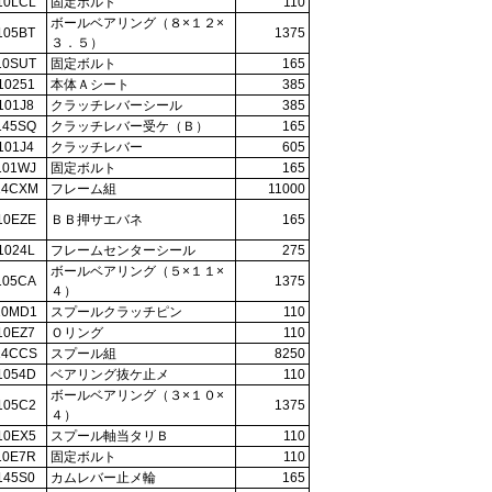
10LCL
固定ボルト
110
ボールベアリング（８×１２×
105BT
1375
３．５）
10SUT
固定ボルト
165
10251
本体Ａシート
385
101J8
クラッチレバーシール
385
145SQ
クラッチレバー受ケ（Ｂ）
165
101J4
クラッチレバー
605
101WJ
固定ボルト
165
14CXM
フレーム組
11000
10EZE
ＢＢ押サエバネ
165
1024L
フレームセンターシール
275
ボールベアリング（５×１１×
105CA
1375
４）
10MD1
スプールクラッチピン
110
10EZ7
Ｏリング
110
14CCS
スプール組
8250
1054D
ベアリング抜ケ止メ
110
ボールベアリング（３×１０×
105C2
1375
４）
10EX5
スプール軸当タリＢ
110
10E7R
固定ボルト
110
145S0
カムレバー止メ輪
165