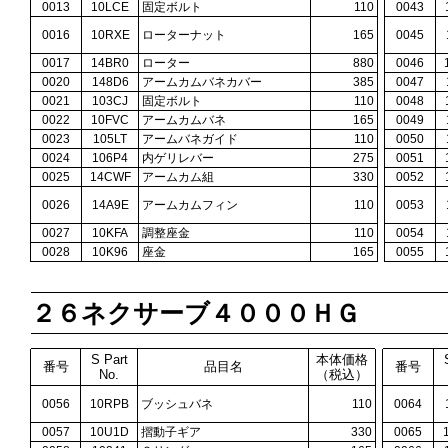
0013
10LCE
固定ボルト
110
0043
0016
10RXE
ローターナット
165
0045
0017
14BR0
ローター
880
0046
0020
148D6
アームカムバネカバー
385
0047
0021
103CJ
固定ボルト
110
0048
0022
10FVC
アームカムバネ
165
0049
0023
105LT
アームバネガイド
110
0050
0024
106P4
内ゲリレバー
275
0051
0025
14CWF
アームカム組
330
0052
0026
14A9E
アームカムフィン
110
0053
0027
10KFA
調整座金
110
0054
0028
10K96
座金
165
0055
２６ネクサーブ４０００ＨＧ
S Part
本体価格
番号
品目名
番号
No.
（税込）
0056
10RPB
ブッシュバネ
110
0064
0057
10U1D
摺動子ギア
330
0065