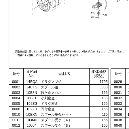
S Part
本体価格
番号
品目名
番号
No.
（税込）
0001
14BQA
ドラグノブ組
1705
0029
0002
14CFS
スプール組
3080
0030
0003
10B8N
抜ケ止メバネ
165
0031
0004
10BCE
小判座金
165
0032
0005
102ZG
ドラグ座金
165
0033
0006
102ZD
耳付座金
165
0034
0010
10BXN
スプール座金セット
110
0036
0011
103MU
スプール受ケ（Ａ）
165
0038
0012
10J04
スプール受ケ（Ｂ）
165
0040