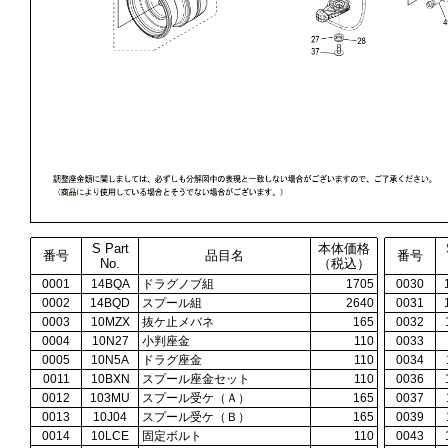
S Part
本体価格
番号
品目名
番号
No.
（税込）
0001
14BQA
ドラグノブ組
1705
0030
0002
14BQD
スプール組
2640
0031
0003
10MZX
抜ケ止メバネ
165
0032
0004
10N27
小判座金
110
0033
0005
10N5A
ドラグ座金
110
0034
0011
10BXN
スプール座金セット
110
0036
0012
103MU
スプール受ケ（Ａ）
165
0037
0013
10J04
スプール受ケ（Ｂ）
165
0039
0014
10LCE
固定ボルト
110
0043