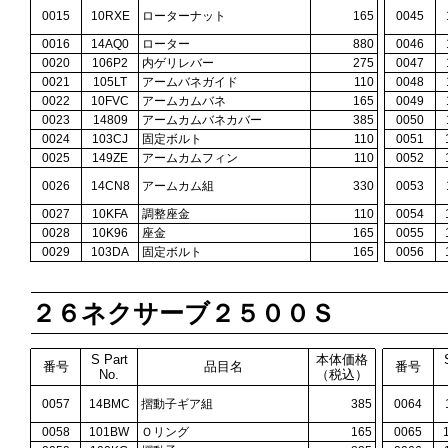
0015
10RXE
ローターナット
165
0045
0016
14AQ0
ローター
880
0046
0020
106P2
内ゲリレバー
275
0047
0021
105LT
アームバネガイド
110
0048
0022
10FVC
アームカムバネ
165
0049
0023
14809
アームカムバネカバー
385
0050
0024
103CJ
固定ボルト
110
0051
0025
149ZE
アームカムフィン
110
0052
0026
14CN8
アームカム組
330
0053
0027
10KFA
調整座金
110
0054
0028
10K96
座金
165
0055
0029
103DA
固定ボルト
165
0056
２６ネクサーブ２５００Ｓ
S Part
本体価格
番号
品目名
番号
No.
（税込）
0057
14BMC
摺動子ギア組
385
0064
0058
101BW
Ｏリング
165
0065