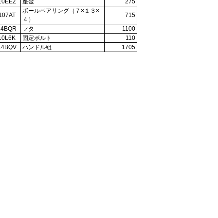
10EEZ
座金
275
ボールベアリング（７×１３×
107AT
715
４）
14BQR
フタ
1100
10L6K
固定ボルト
110
14BQV
ハンドル組
1705