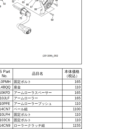
S Part
本体価格
品目名
No.
（税込）
10PMH
固定ボルト
165
14BQQ
座金
110
10KFD
アームローラスペーサー
165
10JLF
アームローラー
165
10PFE
アームローラーブッシュ
110
14CN7
ベール組
1100
10LFH
固定ボルト
110
103C6
固定ボルト
110
14CN9
ローラークラッチ組
1155