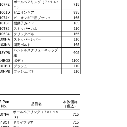
ボールベアリング（７×１４×
107FE
715
５）
1001D
ピニオンギア
935
1074K
ピニオンギア用ブッシュ
165
10TBF
摺動子ガイド
165
10TB2
ストッパーカム
110
105B4
クリックバネ
165
100HA
ストッパーレバー
110
103NA
固定ボルト
165
ハンドルスクリューキャップ
13YP8
605
組
14BQS
ボディ
1100
10TBH
ブッシュ
110
10RPB
ブッシュバネ
110
S Part
本体価格
品目名
No.
（税込）
ボールベアリング（７×１１×
107FA
715
３）
14BQT
ドライブギア
715