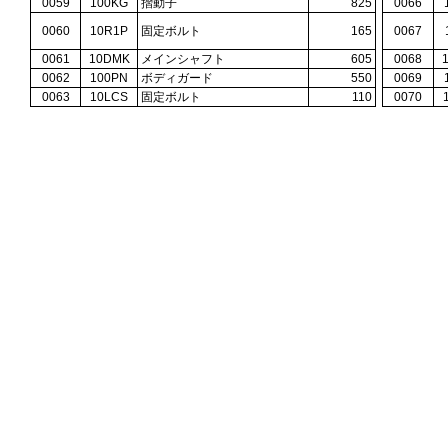
0059
100KG
摺動子
825
0066
0060
10R1P
固定ボルト
165
0067
0061
10DMK
メインシャフト
605
0068
0062
100PN
ボディガード
550
0069
0063
10LCS
固定ボルト
110
0070