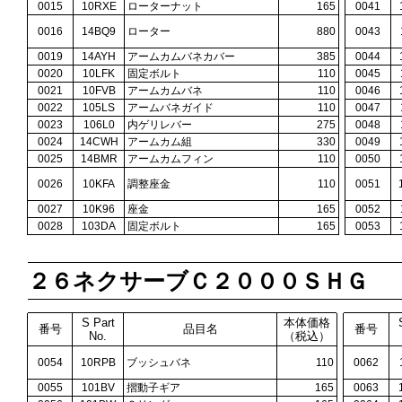
0015
10RXE
ローターナット
165
0041
0016
14BQ9
ローター
880
0043
0019
14AYH
アームカムバネカバー
385
0044
0020
10LFK
固定ボルト
110
0045
0021
10FVB
アームカムバネ
110
0046
0022
105LS
アームバネガイド
110
0047
0023
106L0
内ゲリレバー
275
0048
0024
14CWH
アームカム組
330
0049
0025
14BMR
アームカムフィン
110
0050
0026
10KFA
調整座金
110
0051
0027
10K96
座金
165
0052
0028
103DA
固定ボルト
165
0053
２６ネクサーブＣ２０００ＳＨＧ
S Part
本体価格
番号
品目名
番号
No.
（税込）
0054
10RPB
ブッシュバネ
110
0062
0055
101BV
摺動子ギア
165
0063