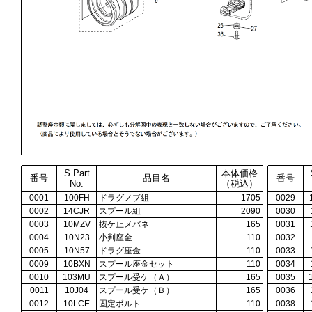
S Part
本体価格
番号
品目名
番号
No.
（税込）
0001
100FH
ドラグノブ組
1705
0029
0002
14CJR
スプール組
2090
0030
0003
10MZV
抜ケ止メバネ
165
0031
0004
10N23
小判座金
110
0032
0005
10N57
ドラグ座金
110
0033
0009
10BXN
スプール座金セット
110
0034
0010
103MU
スプール受ケ（Ａ）
165
0035
0011
10J04
スプール受ケ（Ｂ）
165
0036
0012
10LCE
固定ボルト
110
0038