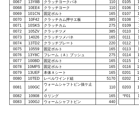
0067
13Y8B
クラッチヨークバネ
110
0105
0068
10EE4
クラッチヨーク
110
0106
0069
101CN
固定ボルト
165
0107
0070
10F42
クラッチカム押サエ板
385
0108
0071
10SKS
クラッチカム
275
0109
0072
105ZV
クラッチツメ
385
0110
0073
14026
クラッチツメバネ
165
0111
0074
13TD2
クラッチプレート
220
0112
0075
10559
固定ボルト
165
0113
0076
13Y8C
フレーム（Ａ）ブッシュ
275
0114
0077
100BD
固定ボルト
165
0115
0078
10MPS
固定ボルト
165
0116
0079
13UEF
本体Ａシート
165
0201
0080
10TED
レベルワインド組
5170
0202
ウォームシャフトピン抜ケ止
0081
100GC
110
0203
メ
0082
10908
Ｏリング
165
*F01
0083
100GJ
ウォームシャフトピン
440