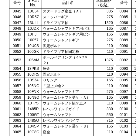
S Part
本体価格
番号
品目名
番号
No.
（税込）
0045
10CJ4
スタードラグ座金（Ａ）
385
0084
0046
10R5Z
ストッパーギア
275
0085
0047
13ULL
ドライブギア軸
1320
0086
0048
10JDX
ウォームシャフトギア用バネ
165
0087
0049
10HJF
ウォームシャフトギア用ピン
165
0088
0050
10057
ウォームシャフトギア
275
0089
0051
10U0S
固定ボルト
110
0090
0052
100GK
ドライブギア軸固定板
110
0091
ボールベアリング（４×７×
0053
10SAM
1375
0092
２）
0054
13PKS
座金
110
0093
0055
10DR5
固定ボルト
110
0094
0056
10SZ4
Ｏリング
165
0095
0057
105NC
Ｅ型止メ輪２
110
0096
0058
10FNX
ウォームシャフトギア
275
0097
0059
10N9Q
ウォームシャフト受ケ（Ａ）
165
0098
0060
10T7S
ウォームシャフト抜ケ止メ
110
0099
0061
1485R
レベルワインドガイド
330
0100
0062
100GT
ウォームシャフト
550
0101
0063
1485Q
レベルワインドパイプ
715
0102
0064
104SP
ウォームシャフト受ケ（Ｂ）
165
0103
0065
10G8G
座金
110
0104