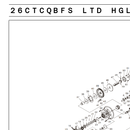
２６ＣＴＣＱＢＦＳ ＬＴＤ ＨＧ