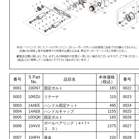
S Part
本体価格
番号
品目名
番号
No.
（税込）
0001
10DN7
固定ボルト
165
0022
0002
10RZU
リテーナ
110
0023
0003
14AEE
ハンドル固定ナット
495
0024
0004
14AE8
ハンドルキャップ
1155
0025
0005
10DQN
固定ボルト
165
0026
ボールベアリング（４×７×
0006
104VX
1375
0027
２．５）
0007
104FH
座金
220
0028