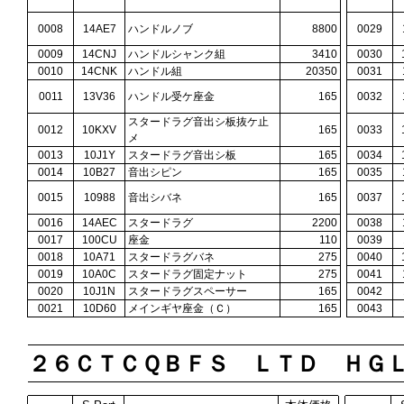
0008
14AE7
ハンドルノブ
8800
0029
0009
14CNJ
ハンドルシャンク組
3410
0030
0010
14CNK
ハンドル組
20350
0031
0011
13V36
ハンドル受ケ座金
165
0032
スタードラグ音出シ板抜ケ止
0012
10KXV
165
0033
メ
0013
10J1Y
スタードラグ音出シ板
165
0034
0014
10B27
音出シピン
165
0035
0015
10988
音出シバネ
165
0037
0016
14AEC
スタードラグ
2200
0038
0017
100CU
座金
110
0039
0018
10A71
スタードラグバネ
275
0040
0019
10A0C
スタードラグ固定ナット
275
0041
0020
10J1N
スタードラグスペーサー
165
0042
0021
10D60
メインギヤ座金（Ｃ）
165
0043
２６ＣＴＣＱＢＦＳ ＬＴＤ ＨＧ