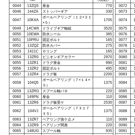
0044
13ZQS
座金
770
0072
0046
144ZA
ストッパーギア
330
0073
ボールベアリング（１２×２１
0047
10KXA
1705
0074
×５）
0049
14CWX
ドライブギア軸組
3520
0075
0050
10EWA
防水シール
385
0076
0051
10PRU
固定ボルト
165
0077
0052
13ZQZ
防水カバー
275
0078
0053
1421C
Ｏリング
165
0079
0054
13ZR0
ピニオンギアカラー
2970
0080
0055
13ZR1
ドラグ座金
990
0081
0056
13ZR2
固定ボルト
495
0082
0057
13ZR4
ドラグ板
2200
0083
ボールベアリング（７×１４×
0058
104Q5
1375
0084
５）
0059
13ZRG
スプール軸バネ
220
0085
0060
149PN
座金
110
0086
0061
13ZR6
ドラグ板受ケ
2530
0087
ボールベアリング（７Ｘ１７
0062
104VJ
1375
0088
Ｘ５）
0063
13ZR7
ベアリング抜ケ止メ
110
0089
0064
13ZR9
ベアリング間座
220
0090
0065
148UG
スプール軸
935
0091