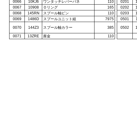
0066
10KJ6
ワンタッチレバーバネ
110
0201
0067
10908
Ｏリング
165
0202
0068
145RN
スプール軸ピン
110
0203
0069
1486D
スプールユニット組
7975
0501
0070
144Z3
スプール軸カラー
385
0502
0071
13ZRE
座金
110