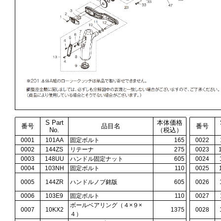
S Part
本体価格
番号
品目名
番号
No.
（税込）
0001
101AA
固定ボルト
165
0022
0002
144ZS
リテーナ
275
0023
0003
148UU
ハンドル固定ナット
605
0024
0004
103NH
固定ボルト
110
0025
0005
144ZR
ハンドルノブ銘版
605
0026
0006
103E9
固定ボルト
110
0027
ボールベアリング（４×９×
0007
10KX2
1375
0028
４）