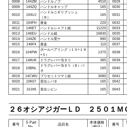
0008
144ZM
ハンドルノブ
4510
0029
0009
144ZQ
ハンドルキャップ
165
0030
ハンドルニギリブッシュ
0010
104UJ
165
0031
（Ｂ）
0011
104FH
座金
220
0032
0012
146ET
ハンドルシャフト組
11220
0033
0013
146EU
ハンドル組
16830
0035
0014
144ZK
ハンドル受ケ
990
0036
0015
146F4
座金
110
0037
ボールベアリング（１０×１９
0016
104PW
1375
0038
×５）
0017
148UK
ドラグレバー当タリ
385
0039
ドラグレバー当タリ（Ｂ）バ
0018
10BNL
165
0040
ネ
0019
14CWU
プリセットツマミ組
3080
0041
0020
10K07
音出シバネ
165
0042
0021
10JX6
音出シピン
165
0043
２６オシアジガーＬＤ ２５０１Ｍ
S Part
本体価格
番号
品目名
番号
No.
（税込）