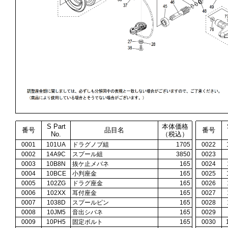
S Part
本体価格
番号
品目名
番号
No.
（税込）
0001
101UA
ドラグノブ組
1705
0022
0002
14A9C
スプール組
3850
0023
0003
10B8N
抜ケ止メバネ
165
0024
0004
10BCE
小判座金
165
0025
0005
102ZG
ドラグ座金
165
0026
0006
102XX
耳付座金
165
0027
0007
1038D
スプールピン
165
0028
0008
10JM5
音出シバネ
165
0029
0009
10PH5
固定ボルト
165
0030