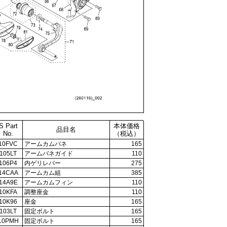
S Part
本体価格
品目名
No.
（税込）
10FVC
アームカムバネ
165
105LT
アームバネガイド
110
106P4
内ゲリレバー
275
14CAA
アームカム組
385
14A9E
アームカムフィン
110
10KFA
調整座金
110
10K96
座金
165
103LT
固定ボルト
165
10PMH
固定ボルト
165