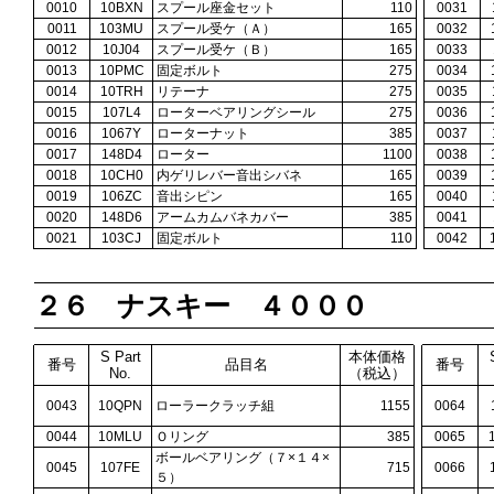
0010
10BXN
スプール座金セット
110
0031
0011
103MU
スプール受ケ（Ａ）
165
0032
0012
10J04
スプール受ケ（Ｂ）
165
0033
0013
10PMC
固定ボルト
275
0034
0014
10TRH
リテーナ
275
0035
0015
107L4
ローターベアリングシール
275
0036
0016
1067Y
ローターナット
385
0037
0017
148D4
ローター
1100
0038
0018
10CH0
内ゲリレバー音出シバネ
165
0039
0019
106ZC
音出シピン
165
0040
0020
148D6
アームカムバネカバー
385
0041
0021
103CJ
固定ボルト
110
0042
２６ ナスキー ４０００
S Part
本体価格
番号
品目名
番号
No.
（税込）
0043
10QPN
ローラークラッチ組
1155
0064
0044
10MLU
Ｏリング
385
0065
ボールベアリング（７×１４×
0045
107FE
715
0066
５）