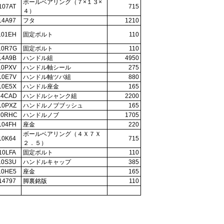
ボールベアリング（７×１３×
107AT
715
４）
14A97
フタ
1210
101EH
固定ボルト
110
10R7G
固定ボルト
110
14A9B
ハンドル組
4950
10PXV
ハンドル軸シール
275
10E7V
ハンドル軸ツバ組
880
10E5X
ハンドル座金
165
14CAD
ハンドルシャンク組
2200
10PXZ
ハンドルノブブッシュ
165
10RHC
ハンドルノブ
1705
104FH
座金
220
ボールベアリング（４Ｘ７Ｘ
10K64
715
２．５）
10LFA
固定ボルト
110
10S3U
ハンドルキャップ
385
10HE5
座金
165
14797
脚裏銘版
110