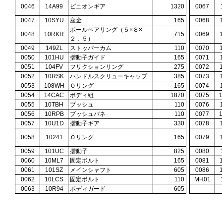
0046
14A99
ピニオンギア
1320
0067
0047
10SYU
座金
165
0068
ボールベアリング（５×８×
0048
10RKR
715
0069
２．５）
0049
149ZL
ストッパーカム
110
0070
0050
101HU
摺動子ガイド
165
0071
0051
104FV
フリクションリング
275
0072
0052
10RSK
ハンドルスクリューキャップ
385
0073
0053
108WH
Ｏリング
165
0074
0054
14CAC
ボディ組
1870
0075
0055
10TBH
ブッシュ
110
0076
0056
10RPB
ブッシュバネ
110
0077
0057
10U1D
摺動子ギア
330
0078
0058
10241
Ｏリング
165
0079
0059
101UC
摺動子
825
0080
0060
10ML7
固定ボルト
165
0081
0061
101SZ
メインシャフト
605
0086
0062
10LCS
固定ボルト
110
MH01
0063
10R94
ボディガード
605