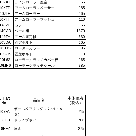
107X1
ラインローラー座金
165
10KFD
アームローラスペーサー
165
10JLF
アームローラー
165
10PFH
アームローラーブッシュ
110
149ZC
カラー
165
14CAB
ベール組
1870
149ZA
アーム固定軸
330
103DA
固定ボルト
165
10JHG
ローターカラー
385
103C6
固定ボルト
110
10L62
ローラークラッチカバー板
165
10MH6
ローラークラッチシール
385
S Part
本体価格
品目名
No.
（税込）
ボールベアリング（７×１１×
107FA
715
３）
101UB
ドライブギア
1760
10EEZ
座金
275