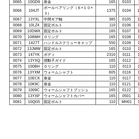
0065
10GD9
座金
165
0103
ボールベアリング（６×１０×
0066
104JT
1375
0104
３）
0067
13YXL
中間ギア軸
385
0105
0068
10LZ4
固定ボルト
110
0106
0069
10DWX
固定ボルト
165
0107
0070
108WH
Ｏリング
165
0108
0071
1427T
ハンドルスクリューキャップ
550
0109
0072
13JWW
固定ボルト
165
0110
0073
147YK
ボディ
2310
0111
0074
13YXQ
摺動子ガイド
165
0112
0075
100BH
Ｏリング
110
0113
0076
13YXM
ウォームシャフト
605
0116
0077
10ECK
座金
110
0117
0078
10K9C
座金
110
0121
0079
1009C
ウォームシャフトブッシュ
165
0122
0080
13YXP
ウォームシャフトカバー
165
0501
0081
10QG5
固定ボルト
110
MH01