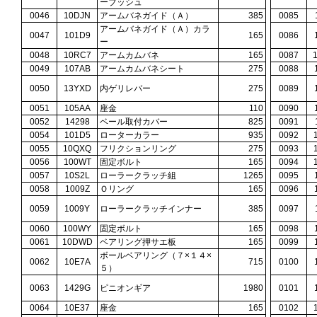
ーブッシュ
0046
10DJN
アームバネガイド（Ａ）
385
0085
アームバネガイド（Ａ）カラ
0047
101D9
165
0086
ー
0048
10RC7
アームカムバネ
165
0087
0049
107AB
アームカムバネシート
275
0088
0050
13YXD
内ゲリレバー
275
0089
0051
105AA
座金
110
0090
0052
14298
ベール取付カバー
825
0091
0054
101D5
ローターカラー
935
0092
0055
10QXQ
フリクションリング
275
0093
0056
100WT
固定ボルト
165
0094
0057
10S2L
ローラークラッチ組
1265
0095
0058
1009Z
Ｏリング
165
0096
0059
1009Y
ローラークラッチインナー
385
0097
0060
100WY
固定ボルト
165
0098
0061
10DWD
ベアリング押サエ板
165
0099
ボールベアリング（７×１４×
0062
10E7A
715
0100
５）
0063
1429G
ピニオンギア
1980
0101
0064
10E37
座金
165
0102