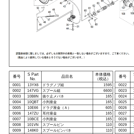
S Part
本体価格
番号
品目名
番号
No.
（税込）
0001
13YX6
ドラグノブ組
1595
0022
0002
147VG
スプール組
6600
0023
0003
10B8N
抜ケ止メバネ
165
0024
0004
10QBT
小判座金
165
0025
0005
10E66
ドラグ座金（Ａ）
605
0026
0006
147ZU
耳付座金
165
0027
0007
10BCE
小判座金
165
0028
0008
101VN
スプールピン
110
0029
0009
148K0
スプールピンバネ
110
0030