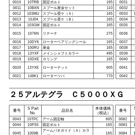
0010
10TRB
固定ボルト
165
0031
0011
10BXN
スプール座金セット
110
0032
0012
103MU
スプール受ケ（Ａ）
165
0033
0013
10J04
スプール受ケ（Ｂ）
165
0034
0014
103GW
固定ボルト
165
0035
0015
1076N
リテーナ
275
0036
0016
10DY6
ローターベアリングシール
165
0037
0017
100RU
座金
165
0038
0018
13YXF
メインシャフトカラー
495
0039
0019
10DXE
Ｏリング
165
0040
0020
13YXE
ローターナット
605
0041
0021
148K1
ローターツバ
770
0042
２５アルテグラ Ｃ５０００ＸＧ
S Part
本体価格
番号
品目名
番号
No.
（税込）
0043
10TPC
アーム固定軸
605
0082
0044
10PS5
固定ボルト
165
0083
アームバネガイド（Ａ）カラ
0045
1009B
165
0084