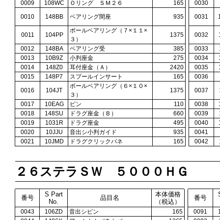
0009
108WC
Ｏリング ＳＭ２６
165
0030
0010
148BB
ベアリング間座
935
0031
ボールベアリング（７×１１×
0011
104PP
1375
0032
３）
0012
148BA
ベアリング受
385
0033
0013
10B9Z
小判座金
275
0034
0014
148Z0
耳付座金（Ａ）
2420
0035
0015
148P7
スプールインサート
165
0036
ボールベアリング（６×１０×
0016
104JT
1375
0037
３）
0017
10EAG
ピン
110
0038
0018
148SU
ドラグ座金（Ｂ）
660
0039
0019
1031R
ドラグ座金
495
0040
0020
10JJU
音出シ小判ガイド
935
0041
0021
10JMD
ドラグクリックバネ
165
0042
２６ステラＳＷ ５０００ＨＧ
S Part
本体価格
番号
品目名
番号
No.
（税込）
0043
106ZD
音出シピン
165
0091