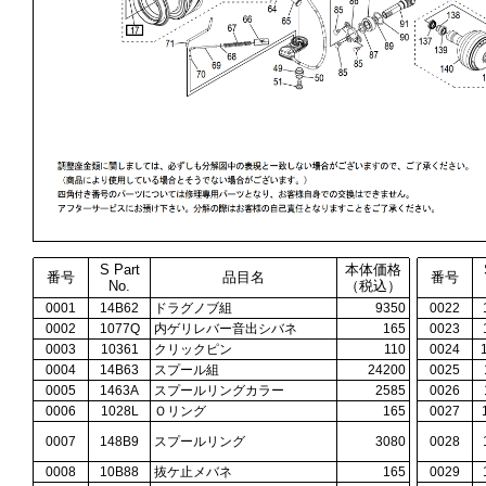
S Part
本体価格
番号
品目名
番号
No.
（税込）
0001
14B62
ドラグノブ組
9350
0022
0002
1077Q
内ゲリレバー音出シバネ
165
0023
0003
10361
クリックピン
110
0024
0004
14B63
スプール組
24200
0025
0005
1463A
スプールリングカラー
2585
0026
0006
1028L
Ｏリング
165
0027
0007
148B9
スプールリング
3080
0028
0008
10B88
抜ケ止メバネ
165
0029