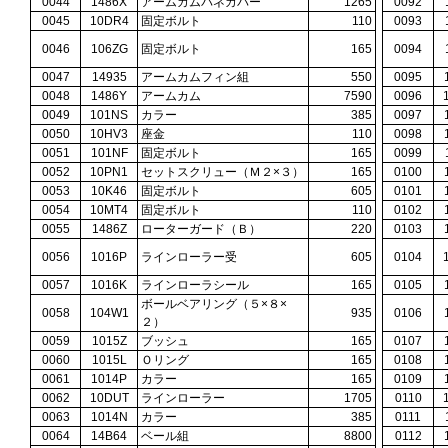
0044
1486X
アームカムバネカバー
1265
0092
0045
10DR4
固定ボルト
110
0093
0046
106ZG
固定ボルト
165
0094
0047
14935
アームカムフィン組
550
0095
0048
1486Y
アームカム
7590
0096
0049
101NS
カラー
385
0097
0050
10HV3
座金
110
0098
0051
101NF
固定ボルト
165
0099
0052
10PN1
セットスクリュー（Ｍ２×３）
165
0100
0053
10K46
固定ボルト
605
0101
0054
10MT4
固定ボルト
110
0102
0055
1486Z
ローターガード（Ｂ）
220
0103
0056
1016P
ラインローラー受
605
0104
0057
1016K
ラインローラシール
165
0105
ボールベアリング（５×８×
0058
104W1
935
0106
２）
0059
1015Z
ブッシュ
165
0107
0060
1015L
Ｏリング
165
0108
0061
1014P
カラー
165
0109
0062
10DUT
ラインローラー
1705
0110
0063
1014N
カラー
385
0111
0064
14B64
ベール組
8800
0112