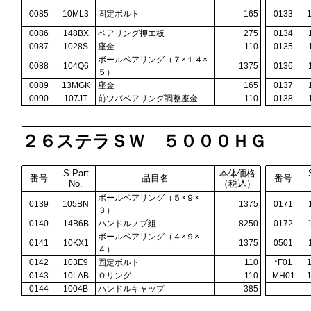
0085
10ML3
固定ボルト
165
0133
0086
148BX
ベアリング押エ板
275
0134
0087
1028S
座金
110
0135
ボールベアリング（７×１４×
0088
104Q6
1375
0136
５）
0089
13MGK
座金
165
0137
0090
107JT
前ツバベアリング調整座金
110
0138
２６ステラＳＷ ５０００ＨＧ
S Part
本体価格
番号
品目名
番号
No.
（税込）
ボールベアリング（５×９×
0139
105BN
1375
0171
３）
0140
14B6B
ハンドルノブ組
8250
0172
ボールベアリング（４×９×
0141
10KX1
1375
0501
４）
0142
103E9
固定ボルト
110
*F01
0143
10LAB
Ｏリング
110
MH01
0144
1004B
ハンドルキャップ
385