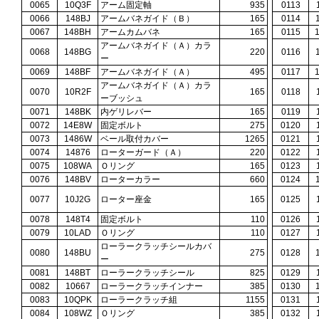
0065
10Q3F
アーム固定軸
935
0113
0066
148BJ
アームバネガイド（Ｂ）
165
0114
0067
148BH
アームカムバネ
165
0115
アームバネガイド（Ａ）カラ
0068
148BG
220
0116
ー
0069
148BF
アームバネガイド（Ａ）
495
0117
アームバネガイド（Ａ）カラ
0070
10R2F
165
0118
ーブッシュ
0071
148BK
内ゲリレバー
165
0119
0072
14E8W
固定ボルト
275
0120
0073
1486W
ベール取付カバー
1265
0121
0074
14876
ローターガード（Ａ）
220
0122
0075
108WA
Ｏリング
165
0123
0076
148BV
ローターカラー
660
0124
0077
10J2G
ローター座金
165
0125
0078
148T4
固定ボルト
110
0126
0079
10LAD
Ｏリング
110
0127
ローラークラッチシールカバ
0080
148BU
275
0128
ー
0081
148BT
ローラークラッチシール
825
0129
0082
10667
ローラークラッチインナー
385
0130
0083
10QPK
ローラークラッチ組
1155
0131
0084
108WZ
Ｏリング
385
0132