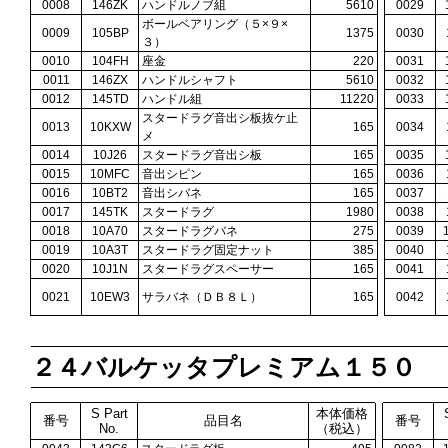
0008
146ZK
ハンドルノブ組
5610
0029
ボールベアリング（５×９×
0009
105BP
1375
0030
３）
0010
104FH
座金
220
0031
0011
146ZX
ハンドルシャフト
5610
0032
0012
145TD
ハンドル組
11220
0033
スタードラグ音出シ板抜ケ止
0013
10KXW
165
0034
メ
0014
10J26
スタードラグ音出シ板
165
0035
0015
10MFC
音出シピン
165
0036
0016
10BT2
音出シバネ
165
0037
0017
145TK
スタードラグ
1980
0038
0018
10A70
スタードラグバネ
275
0039
0019
10A3T
スタードラグ固定ナット
385
0040
0020
10J1N
スタードラグスペーサー
165
0041
0021
10EW3
サラバネ（ＤＢ８Ｌ）
165
0042
２４バルケッタプレミアム１５０
S Part
本体価格
番号
品目名
番号
No.
（税込）