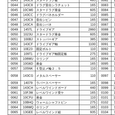
0043
143C6
スタードラグ板
495
0082
0044
143C8
ドラグ音出シラチェット
165
0083
0045
10CM0
スタードラグ座金
605
0084
0046
143CC
ドラグバネホルダー
110
0085
0047
143C9
音出シピン
165
0086
0048
143CA
音出シバネ
110
0087
0049
145TL
ドライブギア
2860
0088
0050
1023U
スタードラグ座金
605
0089
0051
100BJ
ストッパーギア
385
0090
0052
143CF
ドライブギア軸
1100
0091
0053
10E23
固定ボルト
110
0092
0054
109T1
ドライブギア軸固定板
275
0093
0055
108WU
Ｏリング
165
0094
0056
10G6D
座金
165
0095
0057
105NK
Ｅ型止メ輪２．５
110
0096
0058
143CG
メタルスペーサー
110
0097
0059
14079
ラバースペーサー
165
0098
0060
143CH
レベルワインドガード
440
0099
0061
10FJW
レベルワインド受ケ
165
0100
0062
10CFU
座金
110
0101
0063
10BHQ
ウォームシャフトピン
275
0102
0064
108WQ
Ｏリング
165
0103
0065
13GEE
レベルワインド組
935
0104