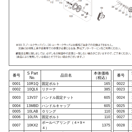
S Part
本体価格
番号
品目名
番号
No.
（税込）
0001
10R1Q
固定ボルト
165
0022
0002
10QL6
リテーナ
385
0023
0003
13V37
ハンドル固定ナット
605
0024
0004
13MBD
ハンドルキャップ
605
0025
0005
10LAB
Ｏリング
110
0026
0006
10LFA
固定ボルト
110
0027
ボールベアリング（４×９×
0007
10KX2
1375
0028
４）