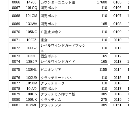
0066
14703
カウンターユニット組
17600
0105
0067
10LCQ
固定ボルト
110
0106
0068
10LCM
固定ボルト
110
0107
0069
13JWV
固定ボルト
165
0108
0070
105NC
Ｅ型止メ輪２
110
0109
0071
10FJZ
座金
110
0110
レベルワインドガードブッシ
0072
100G7
110
0111
ュ
0073
1022E
固定ボルト
165
0112
0074
13B5P
レベルワインドガイド
165
0113
0075
13SNL
ピニオンギア
1155
0114
0076
100U9
クラッチヨークバネ
110
0115
0077
10S8M
クラッチヨーク
110
0116
0078
10LV0
固定ボルト
110
0117
0079
100US
クラッチカム押サエ板
385
0118
0080
100UK
クラッチカム
275
0119
0081
10MME
クラッチツメ
385
0151