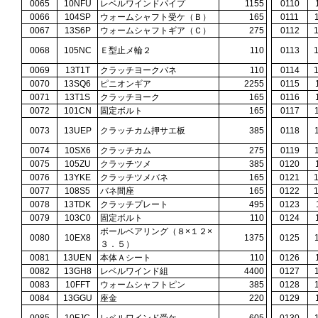
0065
10NFU
レベルワインドパイプ
1155
0110
0066
104SP
ウォームシャフト受ケ（Ｂ）
165
0111
0067
13S6P
ウォームシャフトギア（Ｃ）
275
0112
0068
105NC
Ｅ型止メ輪２
110
0113
0069
13T1T
クラッチヨークバネ
110
0114
0070
13SQ6
ピニオンギア
2255
0115
0071
13T1S
クラッチヨーク
165
0116
0072
101CN
固定ボルト
165
0117
0073
13UEP
クラッチカム押サエ板
385
0118
0074
10SX6
クラッチカム
275
0119
0075
105ZU
クラッチツメ
385
0120
0076
13YKE
クラッチツメバネ
165
0121
0077
108S5
バネ間座
165
0122
0078
13TDK
クラッチプレート
495
0123
0079
103C0
固定ボルト
110
0124
ボールベアリング（８×１２×
0080
10EX8
1375
0125
３．５）
0081
13UEN
本体Ａシート
110
0126
0082
13GH8
レベルワインド組
4400
0127
0083
10FFT
ウォームシャフトピン
385
0128
0084
13GGU
座金
220
0129