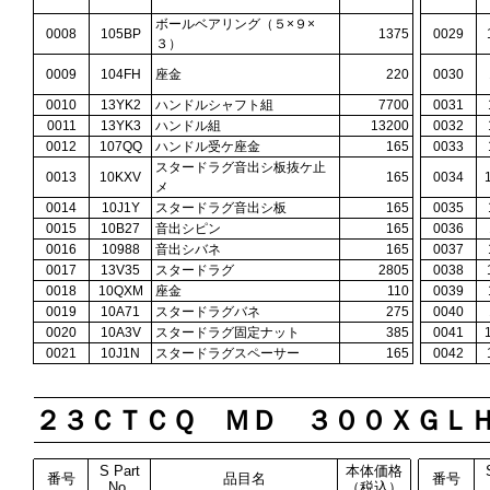
ボールベアリング（５×９×
0008
105BP
1375
0029
３）
0009
104FH
座金
220
0030
0010
13YK2
ハンドルシャフト組
7700
0031
0011
13YK3
ハンドル組
13200
0032
0012
107QQ
ハンドル受ケ座金
165
0033
スタードラグ音出シ板抜ケ止
0013
10KXV
165
0034
メ
0014
10J1Y
スタードラグ音出シ板
165
0035
0015
10B27
音出シピン
165
0036
0016
10988
音出シバネ
165
0037
0017
13V35
スタードラグ
2805
0038
0018
10QXM
座金
110
0039
0019
10A71
スタードラグバネ
275
0040
0020
10A3V
スタードラグ固定ナット
385
0041
0021
10J1N
スタードラグスペーサー
165
0042
２３ＣＴＣＱ ＭＤ ３００ＸＧＬ
S Part
本体価格
番号
品目名
番号
No.
（税込）