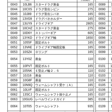
0043
10LB6
スタードラグ座金
165
0089
0044
10C0S
ドラグ音出シピン
275
0090
0045
10J89
ドラグ音出シバネ
165
0091
0046
13VG9
ドラグバネホルダー
165
0092
0047
13UY9
ドライブギア
2805
0093
0048
10CHZ
スタードラグ座金
275
0094
0049
10D6Y
ストッパーギア
605
0095
0050
13YKD
ドライブギア軸
1650
0096
0051
1055F
固定ボルト
165
0097
0052
13VAE
ドライブギア軸固定板
165
0098
0053
10SZ4
Ｏリング
165
0099
0054
13Y0Z
座金
110
0100
0055
10PVT
固定ボルト
165
0101
0056
105NK
Ｅ型止メ輪２．５
110
0102
0057
10J16
座金
110
0103
0059
10G8F
座金
110
0104
0060
10N9Q
ウォームシャフト受ケ（Ａ）
165
0105
0061
10LVF
固定ボルト
110
0106
0062
13SCJ
ウォームシャフト抜ケ止メ
165
0107
0063
10GUG
レベルワインドガイド
385
0108
0064
10T05
ウォームシャフト
935
0109