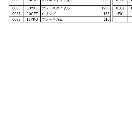
0085
10FJC
レベルワインド受ケ
605
0130
0086
13YKF
ブレーキダイヤル
1980
0161
0087
10CFZ
Ｏリング
165
*F01
0088
13YKG
ブレーキカム
110