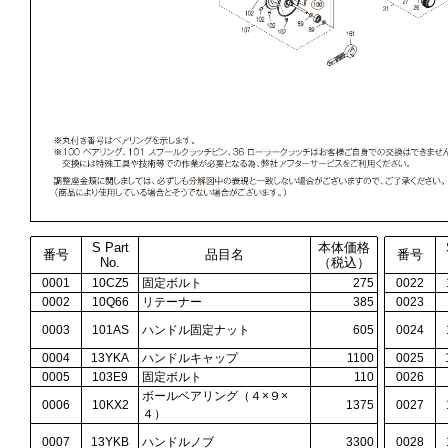
S Part
本体価格
番号
品目名
番号
No.
（税込）
0001
10CZ5
固定ボルト
275
0022
0002
10Q66
リテーナー
385
0023
0003
101AS
ハンドル固定ナット
605
0024
0004
13YKA
ハンドルキャップ
1100
0025
0005
103E9
固定ボルト
110
0026
ボールベアリング（４×９×
0006
10KX2
1375
0027
４）
0007
13YKB
ハンドルノブ
3300
0028