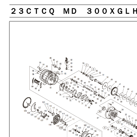
２３ＣＴＣＱ ＭＤ ３００ＸＧＬ