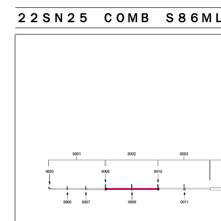
２２ＳＮ２５ ＣＯＭＢ Ｓ８６Ｍ