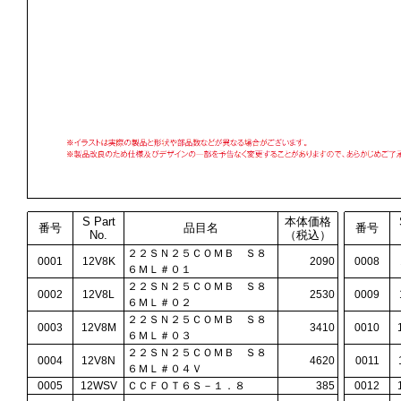
S Part
本体価格
番号
品目名
番号
No.
（税込）
２２ＳＮ２５ＣＯＭＢ Ｓ８
0001
12V8K
2090
0008
６ＭＬ＃０１
２２ＳＮ２５ＣＯＭＢ Ｓ８
0002
12V8L
2530
0009
６ＭＬ＃０２
２２ＳＮ２５ＣＯＭＢ Ｓ８
0003
12V8M
3410
0010
６ＭＬ＃０３
２２ＳＮ２５ＣＯＭＢ Ｓ８
0004
12V8N
4620
0011
６ＭＬ＃０４Ｖ
0005
12WSV
ＣＣＦＯＴ６Ｓ－１．８
385
0012