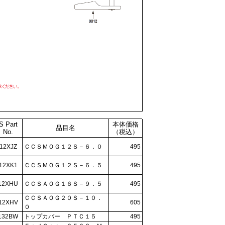
S Part
本体価格
品目名
No.
（税込）
12XJZ
ＣＣＳＭＯＧ１２Ｓ－６．０
495
12XK1
ＣＣＳＭＯＧ１２Ｓ－６．５
495
12XHU
ＣＣＳＡＯＧ１６Ｓ－９．５
495
ＣＣＳＡＯＧ２０Ｓ－１０．
12XHV
605
０
132BW
トップカバー ＰＴＣ１５
495