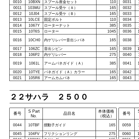
0010
10BXN
スプール座金セット
110
0031
0011
103MU
スプール受ケ（Ａ）
165
0032
0012
10J04
スプール受ケ（Ｂ）
165
0033
0013
10LCE
固定ボルト
110
0034
0014
1067Y
ローターナット
385
0035
0015
10T6S
ローター
1045
0036
0016
10CH0
内ゲリレバー音出シバネ
165
0038
0017
106ZC
音出シピン
165
0039
0018
106P2
内ゲリレバー
275
0040
0019
1061L
アームバネガイド（Ａ）
385
0041
0020
10TYE
バネガイド（Ａ）カラー
165
0042
0021
105R6
アームカムバネ
165
0043
２２サハラ ２５００
S Part
本体価格
番号
品目名
番号
No.
（税込）
0044
10TBF
摺動子ガイド
165
0059
0045
104FV
フリクションリング
275
0060