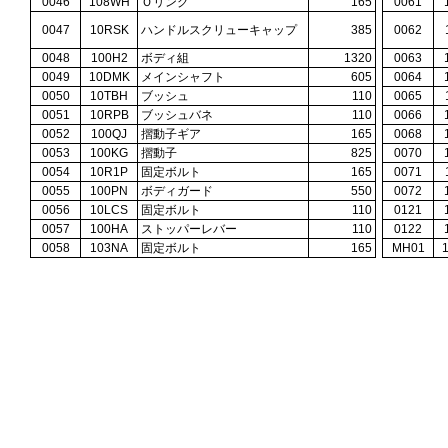
0046
108WH
Ｏリング
165
0061
0047
10RSK
ハンドルスクリューキャップ
385
0062
0048
100H2
ボディ組
1320
0063
0049
10DMK
メインシャフト
605
0064
0050
10TBH
ブッシュ
110
0065
0051
10RPB
ブッシュバネ
110
0066
0052
100QJ
摺動子ギア
165
0068
0053
100KG
摺動子
825
0070
0054
10R1P
固定ボルト
165
0071
0055
100PN
ボディガード
550
0072
0056
10LCS
固定ボルト
110
0121
0057
100HA
ストッパーレバー
110
0122
0058
103NA
固定ボルト
165
MH01