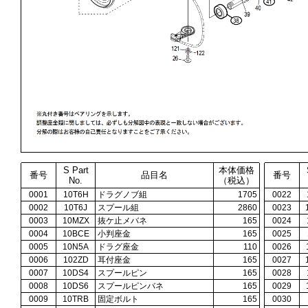
S Part
本体価格
番号
品目名
番号
No.
（税込）
0001
10T6H
ドラグノブ組
1705
0022
0002
10T6J
スプール組
2860
0023
0003
10MZX
抜ケ止メバネ
165
0024
0004
10BCE
小判座金
165
0025
0005
10N5A
ドラグ座金
110
0026
0006
102ZD
耳付座金
165
0027
0007
10DS4
スプールピン
165
0028
0008
10DS6
スプールピンバネ
165
0029
0009
10TRB
固定ボルト
165
0030