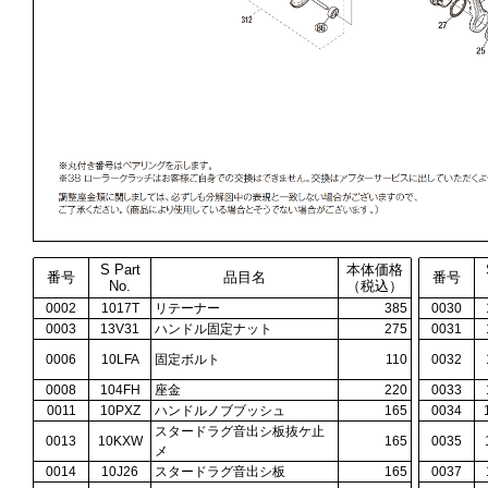
S Part
本体価格
番号
品目名
番号
No.
（税込）
0002
1017T
リテーナー
385
0030
0003
13V31
ハンドル固定ナット
275
0031
0006
10LFA
固定ボルト
110
0032
0008
104FH
座金
220
0033
0011
10PXZ
ハンドルノブブッシュ
165
0034
スタードラグ音出シ板抜ケ止
0013
10KXW
165
0035
メ
0014
10J26
スタードラグ音出シ板
165
0037