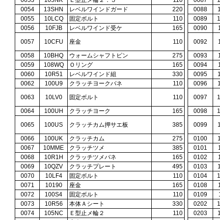
0053
105NK
Ｅ型止メ輪２．５
110
0087
0054
13SHN
レベルワインドガード
220
0088
0055
10LCQ
固定ボルト
110
0089
0056
10FJB
レベルワインド受ケ
165
0090
0057
10CFU
座金
110
0092
0058
10BHQ
ウォームシャフトピン
275
0093
0059
108WQ
Ｏリング
165
0094
0060
10R51
レベルワインド組
330
0095
0062
100U9
クラッチヨークバネ
110
0096
0063
10LV0
固定ボルト
110
0097
0064
100UH
クラッチヨーク
165
0098
0065
100US
クラッチカム押サエ板
385
0099
0066
100UK
クラッチカム
275
0100
0067
10MME
クラッチツメ
385
0101
0068
10R1H
クラッチツメバネ
165
0102
0069
10QZV
クラッチプレート
495
0103
0070
10LF4
固定ボルト
110
0104
0071
10190
座金
165
0108
0072
100S4
固定ボルト
110
0109
0073
10R56
本体Ａシート
330
0202
0074
105NC
Ｅ型止メ輪２
110
0203