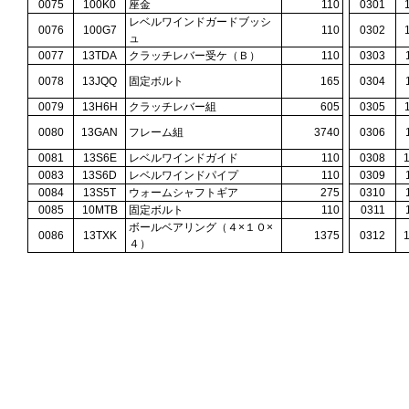
0075
100K0
座金
110
0301
レベルワインドガードブッシ
0076
100G7
110
0302
ュ
0077
13TDA
クラッチレバー受ケ（Ｂ）
110
0303
0078
13JQQ
固定ボルト
165
0304
0079
13H6H
クラッチレバー組
605
0305
0080
13GAN
フレーム組
3740
0306
0081
13S6E
レベルワインドガイド
110
0308
0083
13S6D
レベルワインドパイプ
110
0309
0084
13S5T
ウォームシャフトギア
275
0310
0085
10MTB
固定ボルト
110
0311
ボールベアリング（４×１０×
0086
13TXK
1375
0312
４）