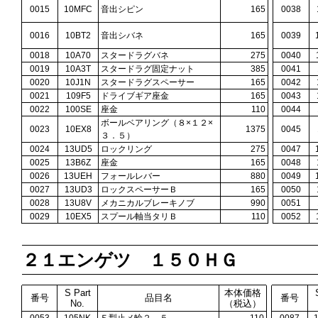
0015
10MFC
音出シピン
165
0038
0016
10BT2
音出シバネ
165
0039
0018
10A70
スタードラグバネ
275
0040
0019
10A3T
スタードラグ固定ナット
385
0041
0020
10J1N
スタードラグスペーサー
165
0042
0021
109F5
ドライブギア座金
165
0043
0022
100SE
座金
110
0044
ボールベアリング（８×１２×
0023
10EX8
1375
0045
３．５）
0024
13UD5
ロックリング
275
0047
0025
13B6Z
座金
165
0048
0026
13UEH
フォールレバー
880
0049
0027
13UD3
ロックスペーサーＢ
165
0050
0028
13U8V
メカニカルブレーキノブ
990
0051
0029
10EX5
スプール軸当タリＢ
110
0052
２１エンゲツ １５０ＨＧ
S Part
本体価格
番号
品目名
番号
No.
（税込）