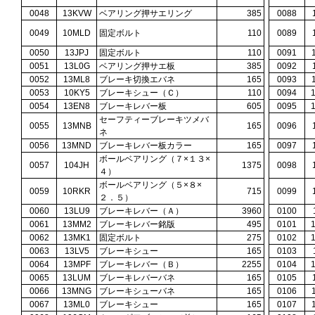
0048
13KVW
ベアリング押サエリング
385
0088
0049
10MLD
固定ボルト
110
0089
0050
13JPJ
固定ボルト
110
0091
0051
13L0G
ベアリング押サエ板
385
0092
0052
13ML8
ブレーキ切換エバネ
165
0093
0053
10KY5
ブレーキシュー（Ｃ）
110
0094
0054
13EN8
ブレーキレバー板
605
0095
セーフティーブレーキツメバ
0055
13MNB
165
0096
ネ
0056
13MND
ブレーキレバー板カラー
165
0097
ボールベアリング（７×１３×
0057
104JH
1375
0098
４）
ボールベアリング（５×８×
0059
10RKR
715
0099
２．５）
0060
13LU9
ブレーキレバー（Ａ）
3960
0100
0061
13MM2
ブレーキレバー銘版
495
0101
0062
13MK1
固定ボルト
275
0102
0063
13LV5
ブレーキシュー
165
0103
0064
13MPF
ブレーキレバー（Ｂ）
2255
0104
0065
13LUM
ブレーキレバーバネ
165
0105
0066
13MNG
ブレーキシューバネ
165
0106
0067
13ML0
ブレーキシュー
165
0107