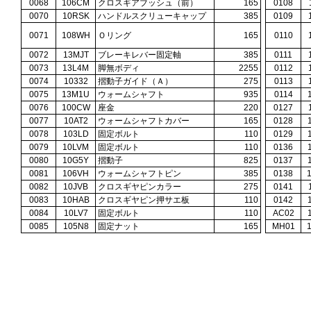
0068
106CM
クロスギアブッシュ（前）
165
0108
0070
10RSK
ハンドルスクリューキャップ
385
0109
0071
108WH
Ｏリング
165
0110
0072
13MJT
ブレーキレバー固定軸
385
0111
0073
13L4M
脚無ボディ
2255
0112
0074
10332
摺動子ガイド（Ａ）
275
0113
0075
13M1U
ウォームシャフト
935
0114
0076
100CW
座金
220
0127
0077
10AT2
ウォームシャフトカバー
165
0128
0078
103LD
固定ボルト
110
0129
0079
10LVM
固定ボルト
110
0136
0080
10G5Y
摺動子
825
0137
0081
106VH
ウォームシャフトピン
385
0138
0082
10JVB
クロスギヤピンカラー
275
0141
0083
10HAB
クロスギヤピン押サエ板
110
0142
0084
10LV7
固定ボルト
110
AC02
0085
105N8
固定ナット
165
MH01