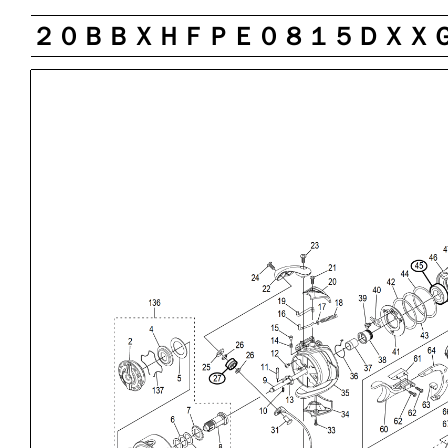
２０ＢＢＸＨＦＰＥ０８１５ＤＸＸ