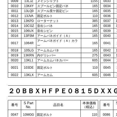
0009
13LJZ
メインシャフト
1155
0033
0010
13K4Y
スプールピン固定バネ
165
0034
0011
13LQ0
スプール受ケ固定ピン
165
0035
0012
13JVA
固定ボルト
110
0036
0013
13KPD
ローターナット
385
0037
0014
10CGZ
音出シバネ
165
0038
0015
106UX
音出シピン
165
0039
0016
13P3M
アームバネガイド（Ａ）
165
0040
アームバネガイド（Ａ）カラ
0017
1064R
165
0041
ー
0018
105LG
アームカムバネ
165
0042
0019
13KRN
内ゲリレバー
275
0043
0020
13KL1
アームカムバネカバー
605
0044
0021
103DE
固定ボルト
110
0045
0022
13KLX
アームカム
605
0046
２０ＢＢＸＨＦＰＥ０８１５ＤＸＸ
S Part
本体価格
番号
品目名
番号
No.
（税込）
0047
10MGG
固定ボルト
110
0086