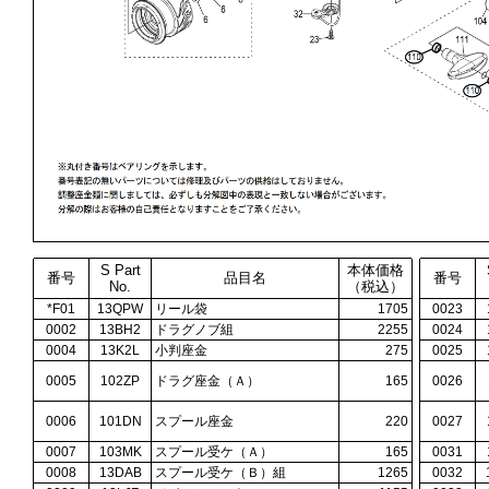
S Part
本体価格
番号
品目名
番号
No.
（税込）
*F01
13QPW
リール袋
1705
0023
0002
13BH2
ドラグノブ組
2255
0024
0004
13K2L
小判座金
275
0025
0005
102ZP
ドラグ座金（Ａ）
165
0026
0006
101DN
スプール座金
220
0027
0007
103MK
スプール受ケ（Ａ）
165
0031
0008
13DAB
スプール受ケ（Ｂ）組
1265
0032