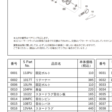
S Part
本体価格
番号
品目名
番号
No.
（税込）
0001
13JPU
固定ボルト
110
0031
0002
1017T
リテーナー
385
0032
0006
10LFA
固定ボルト
110
0033
0010
104FH
座金
220
0034
0013
10J22
スタードラグ音出シ板
165
0035
0014
10MFC
音出シピン
165
0036
0015
10BT2
音出シバネ
165
0037
0016
13V4A
スタードラグ
440
0038