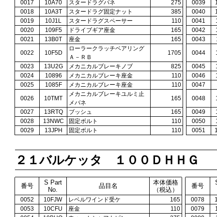
0017
10A70
スタードラグバネ
275
0039
0018
10A3T
スタードラグ固定ナット
385
0040
0019
10J1L
スタードラグスペーサー
110
0041
0020
109F5
ドライブギア座金
165
0042
0021
13B0T
座金
165
0043
ローラークラッチベアリング
0022
10F5D
1705
0044
Ａ－ＲＢ
0023
13U2G
メカニカルブレーキノブ
825
0045
0024
10896
メカニカルブレーキ座金
110
0046
0025
1085F
メカニカルブレーキ座金
110
0047
メカニカルブレーキユルミ止
0026
10TMT
165
0048
メバネ
0027
13RTQ
ブッシュ
165
0049
0028
13NWC
固定ボルト
110
0050
0029
13JPH
固定ボルト
110
0051
２１バルケッタ １００ＤＨＨＧ
S Part
本体価格
番号
品目名
番号
No.
（税込）
0052
10FJW
レベルワインド受ケ
165
0078
0053
10CFU
座金
110
0079