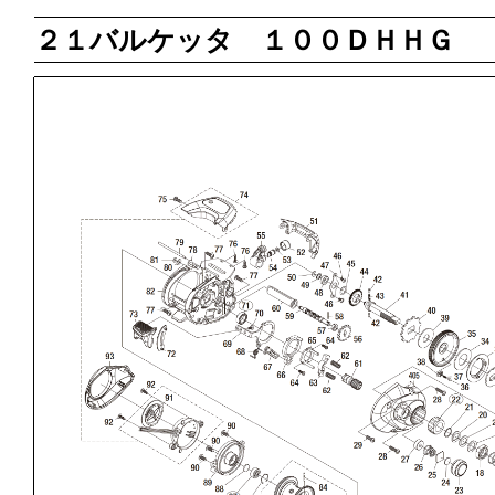
２１バルケッタ １００ＤＨＨＧ