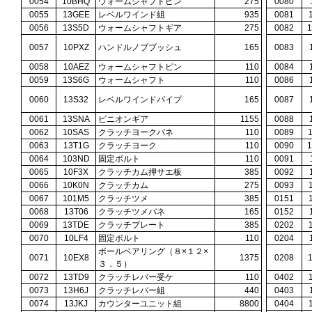
0054
10BHQ
ウォームシャフトピン
275
0080
0055
13GEE
レベルワインド組
935
0081
0056
13S5D
ウォームシャフトギア
275
0082
0057
10PXZ
ハンドルノブブッシュ
165
0083
0058
10AEZ
ウォームシャフトピン
110
0084
0059
13S6G
ウォームシャフト
110
0086
0060
13S32
レベルワインドパイプ
165
0087
0061
13SNA
ピニオンギア
1155
0088
0062
10SAS
クラッチヨークバネ
110
0089
0063
13T1G
クラッチヨーク
110
0090
0064
103ND
固定ボルト
110
0091
0065
10F3X
クラッチカム押サエ板
385
0092
0066
10K0N
クラッチカム
275
0093
0067
101M5
クラッチツメ
385
0151
0068
13T06
クラッチツメバネ
165
0152
0069
13TDE
クラッチプレート
385
0202
0070
10LF4
固定ボルト
110
0204
ボールベアリング（８×１２×
0071
10EX8
1375
0208
３．５）
0072
13TD9
クラッチレバー受ケ
110
0402
0073
13H6J
クラッチレバー組
440
0403
0074
13JKJ
カウンターユニット組
8800
0404