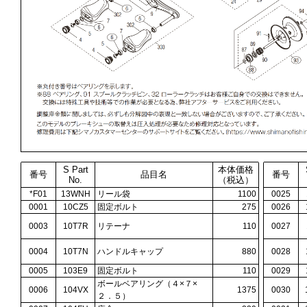
S Part
本体価格
番号
品目名
番号
No.
（税込）
*F01
13WNH
リール袋
1100
0025
0001
10CZ5
固定ボルト
275
0026
0003
10T7R
リテーナ
110
0027
0004
10T7N
ハンドルキャップ
880
0028
0005
103E9
固定ボルト
110
0029
ボールベアリング（４×７×
0006
104VX
1375
0030
２．５）