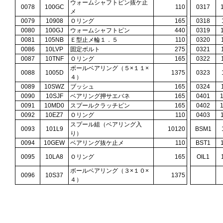
ウォームシャフトピン抜ケ止
0078
100GC
110
0317
メ
0079
10908
Ｏリング
165
0318
0080
100GJ
ウォームシャフトピン
440
0319
0081
105NB
Ｅ型止メ輪１．５
110
0320
0086
10LVP
固定ボルト
275
0321
0087
10TNF
Ｏリング
165
0322
ボールベアリング（５×１１×
0088
1005D
1375
0323
４）
0089
10SWZ
ブッシュ
165
0324
0090
10SJF
ベアリング押サエバネ
165
0401
0091
10MD0
スプールクラッチピン
165
0402
0092
10EZ7
Ｏリング
110
0403
スプール組（ベアリング入
0093
101L9
10120
BSM1
り）
0094
10GEW
ベアリング抜ケ止メ
110
BST1
0095
10LA8
Ｏリング
165
OIL1
ボールベアリング（３×１０×
0096
10S37
1375
４）