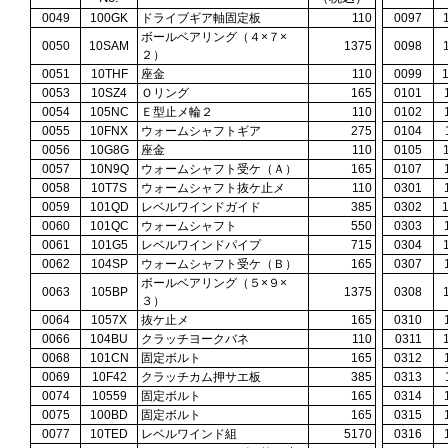
0049
100GK
ドライブギア軸固定板
110
0097
ボールベアリング（４×７×
0050
10SAM
1375
0098
２）
0051
10THF
座金
110
0099
0053
10SZ4
Ｏリング
165
0101
0054
105NC
Ｅ型止メ輪２
110
0102
0055
10FNX
ウォームシャフトギア
275
0104
0056
10G8G
座金
110
0105
0057
10N9Q
ウォームシャフト受ケ（Ａ）
165
0107
0058
10T7S
ウォームシャフト抜ケ止メ
110
0301
0059
101QD
レベルワインドガイド
385
0302
0060
101QC
ウォームシャフト
550
0303
0061
101G5
レベルワインドパイプ
715
0304
0062
104SP
ウォームシャフト受ケ（Ｂ）
165
0307
ボールベアリング（５×９×
0063
105BP
1375
0308
３）
0064
1057X
抜ケ止メ
165
0310
0066
104BU
クラッチヨークバネ
110
0311
0068
101CN
固定ボルト
165
0312
0069
10F42
クラッチカム押サエ板
385
0313
0074
10559
固定ボルト
165
0314
0075
100BD
固定ボルト
165
0315
0077
10TED
レベルワインド組
5170
0316