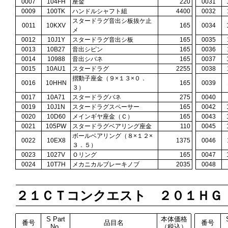
0007
104FH
座金
220
0031
0009
100TK
ハンドルシャフト組
4400
0032
スタードラグ音出シ板抜ケ止
0011
10KXV
165
0034
メ
0012
10J1Y
スタードラグ音出シ板
165
0035
0013
10B27
音出シピン
165
0036
0014
10988
音出シバネ
165
0037
0015
10AU1
スタードラグ
2255
0038
摺動子座金（９×１３×０．
0016
10HHN
165
0039
３）
0017
10A71
スタードラグバネ
275
0040
0019
10J1N
スタードラグスペーサー
165
0042
0020
10D60
メインギヤ座金（Ｃ）
165
0043
0021
105PW
スタードラグベアリング座金
110
0045
ボールベアリング（８×１２×
0022
10EX8
1375
0046
３．５）
0023
1027V
Ｏリング
165
0047
0024
10T7H
メカニカルブレーキノブ
2035
0048
２１ＣＴコンクエスト ２０１ＨＧ
S Part
本体価格
番号
品目名
番号
No.
（税込）