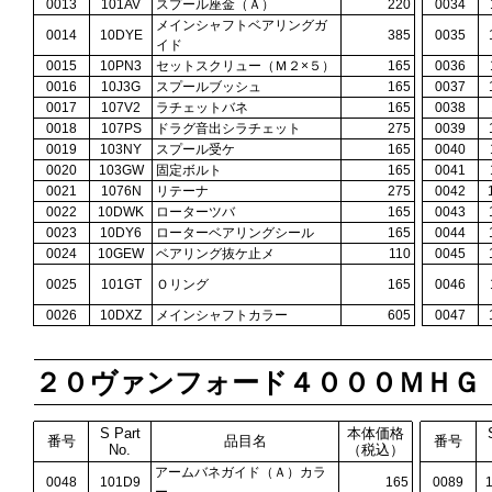
0013
101AV
スプール座金（Ａ）
220
0034
メインシャフトベアリングガ
0014
10DYE
385
0035
イド
0015
10PN3
セットスクリュー（Ｍ２×５）
165
0036
0016
10J3G
スプールブッシュ
165
0037
0017
107V2
ラチェットバネ
165
0038
0018
107PS
ドラグ音出シラチェット
275
0039
0019
103NY
スプール受ケ
165
0040
0020
103GW
固定ボルト
165
0041
0021
1076N
リテーナ
275
0042
0022
10DWK
ローターツバ
165
0043
0023
10DY6
ローターベアリングシール
165
0044
0024
10GEW
ベアリング抜ケ止メ
110
0045
0025
101GT
Ｏリング
165
0046
0026
10DXZ
メインシャフトカラー
605
0047
２０ヴァンフォード４０００ＭＨＧ
S Part
本体価格
番号
品目名
番号
No.
（税込）
アームバネガイド（Ａ）カラ
0048
101D9
165
0089