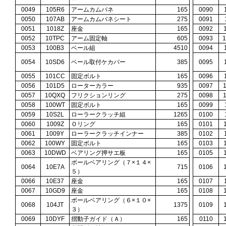
ー
0049
105R6
アームカムバネ
165
0090
0050
107AB
アームカムバネシート
275
0091
0051
1018Z
座金
165
0092
0052
10TPC
アーム固定軸
605
0093
0053
100B3
ベール組
4510
0094
0054
10SD6
ベール取付ケカバー
385
0095
0055
101CC
固定ボルト
165
0096
0056
101D5
ローターカラー
935
0097
0057
10QXQ
フリクションリング
275
0098
0058
100WT
固定ボルト
165
0099
0059
10S2L
ローラークラッチ組
1265
0100
0060
1009Z
Ｏリング
165
0101
0061
1009Y
ローラークラッチインナー
385
0102
0062
100WY
固定ボルト
165
0103
0063
10DWD
ベアリング押サエ板
165
0105
ボールベアリング（７×１４×
0064
10E7A
715
0106
５）
0066
10E37
座金
165
0107
0067
10GD9
座金
165
0108
ボールベアリング（６×１０×
0068
104JT
1375
0109
３）
0069
10DYF
摺動子ガイド（Ａ）
165
0110