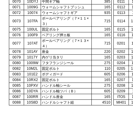
0070
10DYJ
中間ギア軸
385
0111
0071
1009G
ウォームシャフトブッシュ
165
0112
0072
10074
ウォームシャフトギア
935
0113
ボールベアリング（７×１１×
0073
107FA
715
0114
３）
0075
100UL
固定ボルト
165
0115
0076
100F9
ベアリング押エ板
165
0116
ボールベアリング（７×１３×
0077
107AT
715
0201
４）
0078
101AY
座金
220
0202
0079
1017Y
内ゲリ当タリ
165
0203
0080
1009W
フタフランジシール
275
0204
0082
10M2L
固定ボルト
110
0205
0083
101E2
ボディガード
605
0206
0084
10RX2
固定ボルト
165
0207
0085
10PXV
ハンドル軸シール
275
0208
0086
10DYA
ハンドル軸ツバ（Ｂ）
605
0209
0087
100RR
ハンドル座金
165
ITOS
0088
10S8D
ハンドルシャフト組
4510
MH01