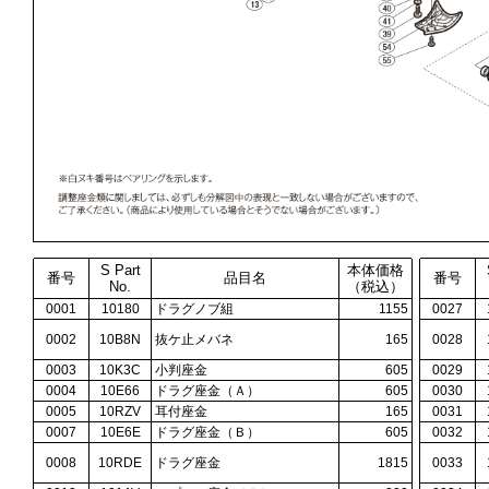
S Part
本体価格
番号
品目名
番号
No.
（税込）
0001
10180
ドラグノブ組
1155
0027
0002
10B8N
抜ケ止メバネ
165
0028
0003
10K3C
小判座金
605
0029
0004
10E66
ドラグ座金（Ａ）
605
0030
0005
10RZV
耳付座金
165
0031
0007
10E6E
ドラグ座金（Ｂ）
605
0032
0008
10RDE
ドラグ座金
1815
0033