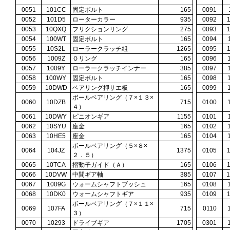
0051
101CC
固定ボルト
165
0091
0052
101D5
ローターカラー
935
0092
0053
10QXQ
フリクションリング
275
0093
0054
100WT
固定ボルト
165
0094
0055
10S2L
ローラークラッチ組
1265
0095
0056
1009Z
Ｏリング
165
0096
0057
1009Y
ローラークラッチインナー
385
0097
0058
100WY
固定ボルト
165
0098
0059
10DWD
ベアリング押サエ板
165
0099
ボールベアリング（７×１３×
0060
10DZB
715
0100
４）
0061
10DWY
ピニオンギア
1155
0101
0062
10SYU
座金
165
0102
0063
10HE5
座金
165
0104
ボールベアリング（５×８×
0064
104JZ
1375
0105
２．５）
0065
10TCA
摺動子ガイド（Ａ）
165
0106
0066
10DVW
中間ギア軸
385
0107
0067
1009G
ウォームシャフトブッシュ
165
0108
0068
10DK0
ウォームシャフトギア
935
0109
ボールベアリング（７×１１×
0069
107FA
715
0110
３）
0070
10293
ドライブギア
1705
0301