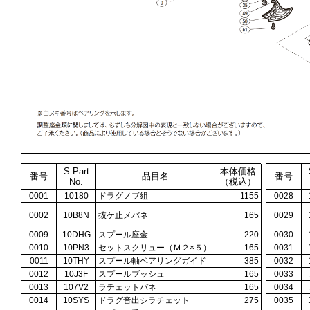
S Part
本体価格
番号
品目名
番号
No.
（税込）
0001
10180
ドラグノブ組
1155
0028
0002
10B8N
抜ケ止メバネ
165
0029
0009
10DHG
スプール座金
220
0030
0010
10PN3
セットスクリュー（Ｍ２×５）
165
0031
0011
10THY
スプール軸ベアリングガイド
385
0032
0012
10J3F
スプールブッシュ
165
0033
0013
107V2
ラチェットバネ
165
0034
0014
10SYS
ドラグ音出シラチェット
275
0035