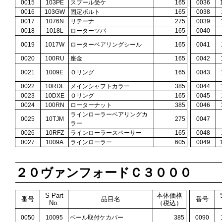
0015
103PE
スプール受ケ
165
0036
0016
103GW
固定ボルト
165
0038
0017
1076N
リテーナ
275
0039
0018
1018L
ローターツバ
165
0040
0019
1017W
ローターベアリングシール
165
0041
0020
100RU
座金
165
0042
0021
1009E
Ｏリング
165
0043
0022
10RDL
メインシャフトカラー
385
0044
0023
10DXE
Ｏリング
165
0045
0024
100RN
ローターナット
385
0046
ラインローラーベアリングカ
0025
10TJM
275
0047
ラー
0026
10RFZ
ラインローラースペーサー
165
0048
0027
1009A
ラインローラー
605
0049
２０ヴァンフォードＣ３０００
S Part
本体価格
番号
品目名
番号
No.
（税込）
0050
10095
ベール取付ケカバー
385
0090