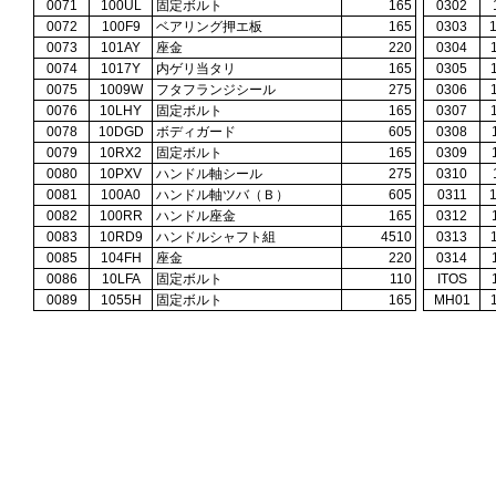
0071
100UL
固定ボルト
165
0302
0072
100F9
ベアリング押エ板
165
0303
0073
101AY
座金
220
0304
0074
1017Y
内ゲリ当タリ
165
0305
0075
1009W
フタフランジシール
275
0306
0076
10LHY
固定ボルト
165
0307
0078
10DGD
ボディガード
605
0308
0079
10RX2
固定ボルト
165
0309
0080
10PXV
ハンドル軸シール
275
0310
0081
100A0
ハンドル軸ツバ（Ｂ）
605
0311
0082
100RR
ハンドル座金
165
0312
0083
10RD9
ハンドルシャフト組
4510
0313
0085
104FH
座金
220
0314
0086
10LFA
固定ボルト
110
ITOS
0089
1055H
固定ボルト
165
MH01