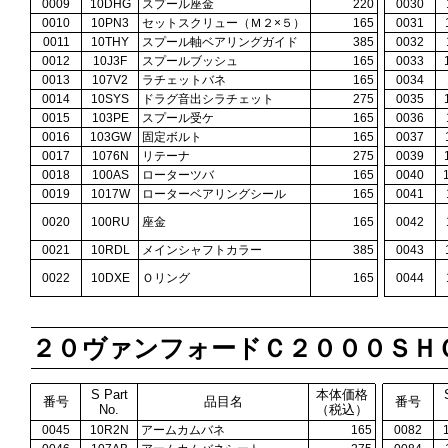
0009
10DHG
スプール座金
220
0030
0010
10PN3
セットスクリュー（Ｍ２×５）
165
0031
0011
10THY
スプール軸ベアリングガイド
385
0032
0012
10J3F
スプールブッシュ
165
0033
0013
107V2
ラチェットバネ
165
0034
0014
10SYS
ドラグ音出シラチェット
275
0035
0015
103PE
スプール受ケ
165
0036
0016
103GW
固定ボルト
165
0037
0017
1076N
リテーナ
275
0039
0018
100AS
ローターツバ
165
0040
0019
1017W
ローターベアリングシール
165
0041
0020
100RU
座金
165
0042
0021
10RDL
メインシャフトカラー
385
0043
0022
10DXE
Ｏリング
165
0044
２０ヴァンフォードＣ２０００ＳＨ
S Part
本体価格
番号
品目名
番号
No.
（税込）
0045
10R2N
アームカムバネ
165
0082