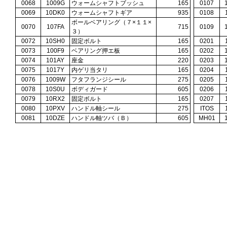
0068
1009G
ウォームシャフトブッシュ
165
0107
0069
10DK0
ウォームシャフトギア
935
0108
ボールベアリング（７×１１×
0070
107FA
715
0109
３）
0072
10SH0
固定ボルト
165
0201
0073
100F9
ベアリング押エ板
165
0202
0074
101AY
座金
220
0203
0075
1017Y
内ゲリ当タリ
165
0204
0076
1009W
フタフランジシール
275
0205
0078
10S0U
ボディガード
605
0206
0079
10RX2
固定ボルト
165
0207
0080
10PXV
ハンドル軸シール
275
ITOS
0081
10DZE
ハンドル軸ツバ（Ｂ）
605
MH01