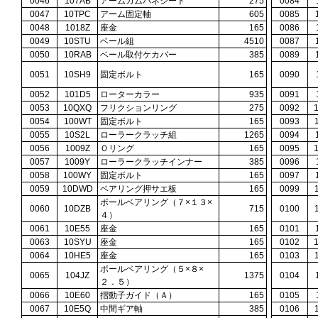
0046
107AB
アームカムバネシート
275
0084
0047
10TPC
アーム固定軸
605
0085
0048
1018Z
座金
165
0086
0049
10STU
ベール組
4510
0087
0050
10RAB
ベール取付ケカバー
385
0089
0051
10SH9
固定ボルト
165
0090
0052
101D5
ローターカラー
935
0091
0053
10QXQ
フリクションリング
275
0092
0054
100WT
固定ボルト
165
0093
0055
10S2L
ローラークラッチ組
1265
0094
0056
1009Z
Ｏリング
165
0095
0057
1009Y
ローラークラッチインナー
385
0096
0058
100WY
固定ボルト
165
0097
0059
10DWD
ベアリング押サエ板
165
0099
ボールベアリング（７×１３×
0060
10DZB
715
0100
４）
0061
10E55
座金
165
0101
0063
10SYU
座金
165
0102
0064
10HE5
座金
165
0103
ボールベアリング（５×８×
0065
104JZ
1375
0104
２．５）
0066
10E60
摺動子ガイド（Ａ）
165
0105
0067
10E5Q
中間ギア軸
385
0106