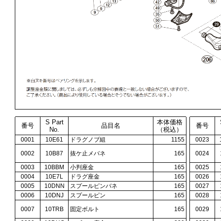
S Part
本体価格
番号
品目名
番号
No.
（税込）
0001
10E61
ドラグノブ組
1155
0023
0002
10B87
抜ケ止メバネ
165
0024
0003
10BBM
小判座金
165
0025
0004
10E7L
ドラグ座金
165
0026
0005
10DNN
スプールピンバネ
165
0027
0006
10DNJ
スプールピン
165
0028
0007
10TRB
固定ボルト
165
0029