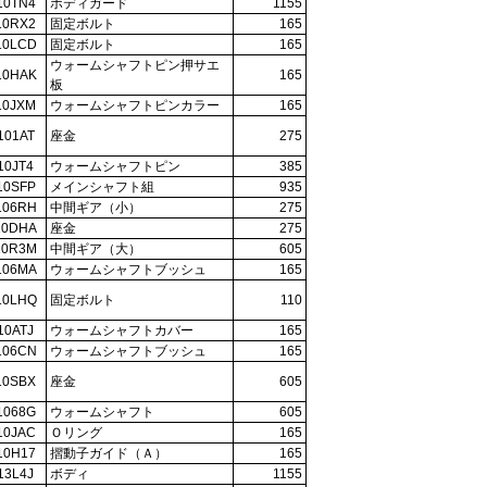
10TN4
ボディガード
1155
10RX2
固定ボルト
165
10LCD
固定ボルト
165
ウォームシャフトピン押サエ
10HAK
165
板
10JXM
ウォームシャフトピンカラー
165
101AT
座金
275
10JT4
ウォームシャフトピン
385
10SFP
メインシャフト組
935
106RH
中間ギア（小）
275
10DHA
座金
275
10R3M
中間ギア（大）
605
106MA
ウォームシャフトブッシュ
165
10LHQ
固定ボルト
110
10ATJ
ウォームシャフトカバー
165
106CN
ウォームシャフトブッシュ
165
10SBX
座金
605
1068G
ウォームシャフト
605
10JAC
Ｏリング
165
10H17
摺動子ガイド（Ａ）
165
13L4J
ボディ
1155