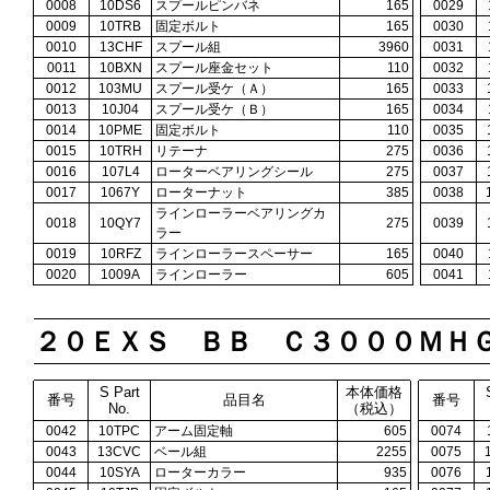
0008
10DS6
スプールピンバネ
165
0029
0009
10TRB
固定ボルト
165
0030
0010
13CHF
スプール組
3960
0031
0011
10BXN
スプール座金セット
110
0032
0012
103MU
スプール受ケ（Ａ）
165
0033
0013
10J04
スプール受ケ（Ｂ）
165
0034
0014
10PME
固定ボルト
110
0035
0015
10TRH
リテーナ
275
0036
0016
107L4
ローターベアリングシール
275
0037
0017
1067Y
ローターナット
385
0038
ラインローラーベアリングカ
0018
10QY7
275
0039
ラー
0019
10RFZ
ラインローラースペーサー
165
0040
0020
1009A
ラインローラー
605
0041
２０ＥＸＳ ＢＢ Ｃ３０００ＭＨ
S Part
本体価格
番号
品目名
番号
No.
（税込）
0042
10TPC
アーム固定軸
605
0074
0043
13CVC
ベール組
2255
0075
0044
10SYA
ローターカラー
935
0076