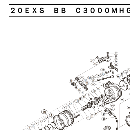
２０ＥＸＳ ＢＢ Ｃ３０００ＭＨ