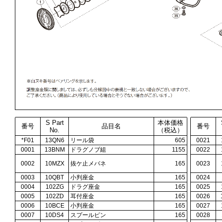
S Part
本体価格
番号
品目名
番号
No.
（税込）
*F01
13QN6
リール袋
605
0021
0001
13BNM
ドラグノブ組
1155
0022
0002
10MZX
抜ケ止メバネ
165
0023
0003
10QBT
小判座金
165
0024
0004
102ZG
ドラグ座金
165
0025
0005
102ZD
耳付座金
165
0026
0006
10BCE
小判座金
165
0027
0007
10DS4
スプールピン
165
0028