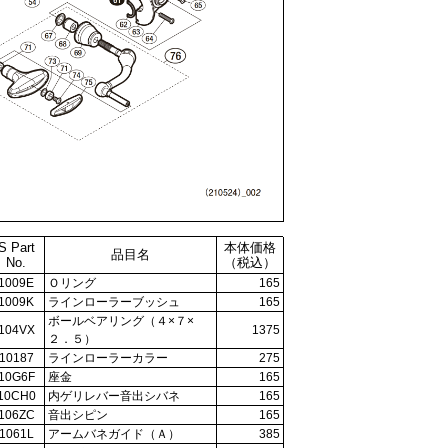
S Part
本体価格
品目名
No.
（税込）
1009E
Ｏリング
165
1009K
ラインローラーブッシュ
165
ボールベアリング（４×７×
104VX
1375
２．５）
10187
ラインローラーカラー
275
10G6F
座金
165
10CH0
内ゲリレバー音出シバネ
165
106ZC
音出シピン
165
1061L
アームバネガイド（Ａ）
385