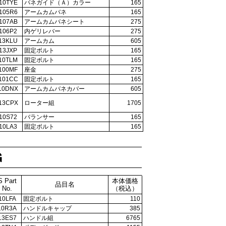
10TYE
バネガイド（Ａ）カラー
165
105R6
アームカムバネ
165
107AB
アームカムバネシート
275
106P2
内ゲリレバー
275
13KLU
アームカム
605
13JXP
固定ボルト
165
10TLM
固定ボルト
165
100MF
座金
275
101CC
固定ボルト
165
10DNX
アームカムバネカバー
605
13CPX
ローター組
1705
10S72
バランサー
165
10LA3
固定ボルト
165
Ｇ
S Part
本体価格
品目名
No.
（税込）
10LFA
固定ボルト
110
10R3A
ハンドルキャップ
385
13ES7
ハンドル組
6765