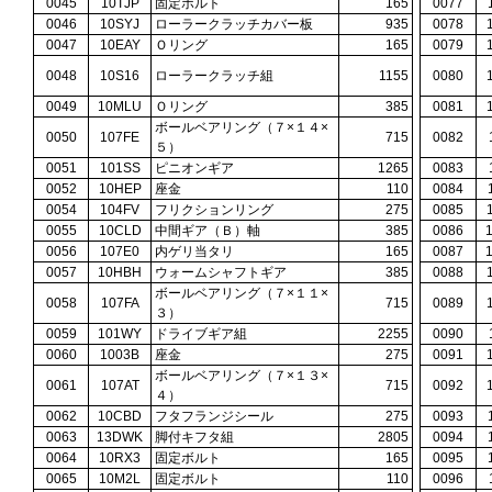
0045
10TJP
固定ボルト
165
0077
0046
10SYJ
ローラークラッチカバー板
935
0078
0047
10EAY
Ｏリング
165
0079
0048
10S16
ローラークラッチ組
1155
0080
0049
10MLU
Ｏリング
385
0081
ボールベアリング（７×１４×
0050
107FE
715
0082
５）
0051
101SS
ピニオンギア
1265
0083
0052
10HEP
座金
110
0084
0054
104FV
フリクションリング
275
0085
0055
10CLD
中間ギア（Ｂ）軸
385
0086
0056
107E0
内ゲリ当タリ
165
0087
0057
10HBH
ウォームシャフトギア
385
0088
ボールベアリング（７×１１×
0058
107FA
715
0089
３）
0059
101WY
ドライブギア組
2255
0090
0060
1003B
座金
275
0091
ボールベアリング（７×１３×
0061
107AT
715
0092
４）
0062
10CBD
フタフランジシール
275
0093
0063
13DWK
脚付キフタ組
2805
0094
0064
10RX3
固定ボルト
165
0095
0065
10M2L
固定ボルト
110
0096