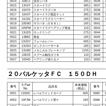
0014
10BT2
音出シバネ
165
0036
0015
13V3Y
スタードラグ
385
0037
0016
10A70
スタードラグバネ
275
0038
0017
10A3T
スタードラグ固定ナット
385
0039
0018
10J1N
スタードラグスペーサー
165
0041
0019
10EW3
サラバネ（ＤＢ８Ｌ）
165
0042
0020
105PW
スタードラグベアリング座金
110
0043
0021
13UD5
ロックリング
275
0044
0022
13B6Z
座金
165
0045
0023
13UDY
フォールレバー
605
0046
0024
13UD3
ロックスペーサーＢ
165
0047
0025
13U8D
メカニカルブレーキノブ
1155
0048
0026
10EX5
スプール軸当タリＢ
110
0049
0027
1054D
ベアリング抜ケ止メ
110
0050
２０バルケッタＦＣ １５０ＤＨ
S Part
本体価格
番号
品目名
番号
No.
（税込）
0051
13SHC
レベルワインドガード
605
0085
0052
10FJW
レベルワインド受ケ
165
0086