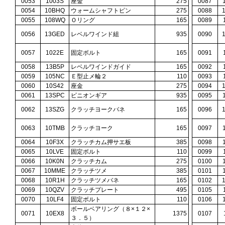
0053
1003S
座金
275
0087
0054
10BHQ
ウォームシャフトピン
275
0088
0055
108WQ
Ｏリング
165
0089
0056
13GED
レベルワインド組
935
0090
0057
1022E
固定ボルト
165
0091
0058
13B5P
レベルワインドガイド
165
0092
0059
105NC
Ｅ型止メ輪２
110
0093
0060
10S42
座金
275
0094
0061
13SPC
ピニオンギア
935
0095
0062
13SZG
クラッチヨークバネ
165
0096
0063
10TMB
クラッチヨーク
165
0097
0064
10F3X
クラッチカム押サエ板
385
0098
0065
10LVE
固定ボルト
110
0099
0066
10K0N
クラッチカム
275
0100
0067
10MME
クラッチツメ
385
0101
0068
10R1H
クラッチツメバネ
165
0102
0069
10QZV
クラッチプレート
495
0105
0070
10LF4
固定ボルト
110
0106
ボールベアリング（８×１２×
0071
10EX8
1375
0107
３．５）