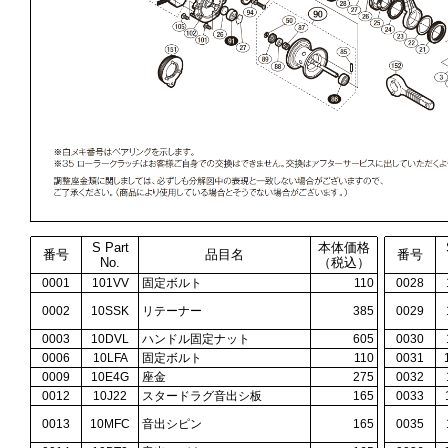
S Part
本体価格
番号
品目名
番号
No.
（税込）
0001
101VV
固定ボルト
110
0028
0002
10SSK
リテーナー
385
0029
0003
10DVL
ハンドル固定ナット
605
0030
0006
10LFA
固定ボルト
110
0031
0009
10E4G
座金
275
0032
0012
10J22
スタードラグ音出シ板
165
0033
0013
10MFC
音出シピン
165
0035