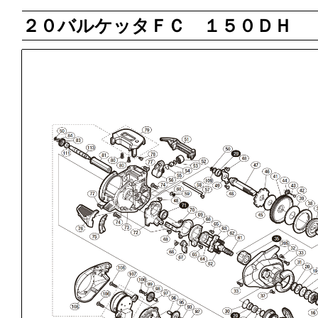
２０バルケッタＦＣ １５０ＤＨ