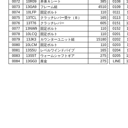
0072
10R09
本体Ａシート
385
0108
0073
13GA9
フレーム組
4510
0109
0074
10LFP
固定ボルト
110
0111
0075
13TCL
クラッチレバー受ケ（Ｂ）
165
0113
0076
13T76
クラッチレバー
605
0151
0077
13NW9
固定ボルト
110
0152
0078
10LCQ
固定ボルト
110
0201
0079
13JK3
カウンターユニット組
15180
0202
0080
10LCM
固定ボルト
110
0203
0081
13S5U
レベルワインドパイプ
165
0204
0083
13S5T
ウォームシャフトギア
275
0205
0084
13GG3
座金
275
LINE