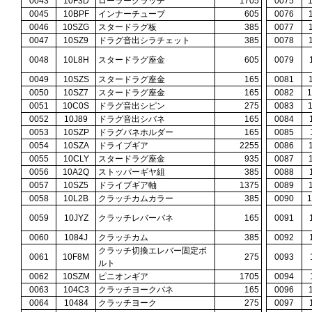
0043
10F3D
ローラークラッチ
1705
0075
0045
10BPF
インナーチューブ
605
0076
0046
10SZG
スタードラグ板
385
0077
0047
10SZ9
ドラグ音出シラチェット
385
0078
0048
10L8H
スタードラグ座金
605
0079
0049
10SZS
スタードラグ座金
165
0081
0050
10SZ7
スタードラグ座金
165
0082
0051
10C0S
ドラグ音出シピン
275
0083
0052
10J89
ドラグ音出シバネ
165
0084
0053
10SZP
ドラグバネホルダー
165
0085
0054
10SZA
ドライブギア
2255
0086
0055
10CLY
スタードラグ座金
935
0087
0056
10A2Q
ストッパーギヤ組
385
0088
0057
10SZ5
ドライブギア軸
1375
0089
0058
10L2B
クラッチカムカラー
385
0090
0059
10JYZ
クラッチレバーバネ
165
0091
0060
1084J
クラッチカム
385
0092
クラッチ切換エレバー固定ボ
0061
10F8M
275
0093
ルト
0062
10SZM
ピニオンギア
1705
0094
0063
104C3
クラッチヨークバネ
165
0096
0064
10484
クラッチヨーク
275
0097