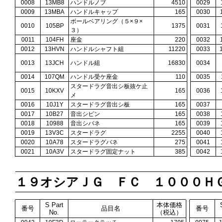
0008
13MB8
ハンドルノブ
4510
0029
0009
13MBA
ハンドルキャップ
165
0030
ボールベアリング（５×９×
0010
105BP
1375
0031
３）
0011
104FH
座金
220
0032
0012
13HVN
ハンドルシャフト組
11220
0033
0013
13JCH
ハンドル組
16830
0034
0014
107QM
ハンドル受ケ座金
110
0035
スタードラグ音出シ板抜ケ止
0015
10KXV
165
0036
メ
0016
10J1Y
スタードラグ音出シ板
165
0037
0017
10B27
音出シピン
165
0038
0018
10988
音出シバネ
165
0039
0019
13V3C
スタードラグ
2255
0040
0020
10A78
スタードラグバネ
275
0041
0021
10A3V
スタードラグ固定ナット
385
0042
１９オシアＪＧ ＦＣ １０００Ｈ
S Part
本体価格
番号
品目名
番号
No.
（税込）