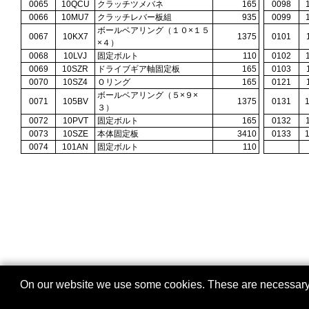
0065
10QCU
クラッチツメバネ
165
0098
0066
10MU7
クラッチレバー板組
935
0099
ボールベアリング（１０×１５
0067
10KX7
1375
0101
×４）
0068
10LVJ
固定ボルト
110
0102
0069
10SZR
ドライブギア軸固定板
165
0103
0070
10SZ4
Ｏリング
165
0121
ボールベアリング（５×９×
0071
105BV
1375
0131
３）
0072
10PVT
固定ボルト
165
0132
0073
10SZE
本体固定板
3410
0133
0074
101AN
固定ボルト
110
On our website we use some cookies. These are necessary fo