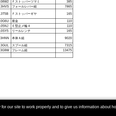
108W2
Ｆストッパーツマミ
385
13HVS
フォールレバー組
7865
13T5B
Ｆストッパーギヤ
165
10G6U
座金
110
105NJ
Ｅ型止メ輪４
110
10SY5
リールレンチ
165
13HNN
本体Ａ組
9020
13GUL
スプール組
7315
13G9W
フレーム組
13475
r our site to work properly and to give us information about how