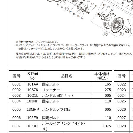
S Part
本体価格
番号
品目名
番号
No.
（税込）
0001
101AA
固定ボルト
165
0022
0002
10SZ6
リテーナー
275
0023
0003
10Q1L
ハンドル固定ナット
605
0024
0004
103NH
固定ボルト
110
0025
0005
13MHP
ハンドルノブ銘版
605
0026
0006
103E9
固定ボルト
110
0027
ボールベアリング（４×９×
0007
10KX2
1375
0028
４）