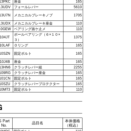
13PKC
座金
165
13UDV
フォールレバー
5610
13U7N
メカニカルブレーキノブ
1705
13UDX
メカニカルブレーキ座金
110
10GEW
ベアリング抜ケ止メ
110
ボールベアリング（６×１０×
104JT
1375
３）
10LAF
Ｏリング
165
10SZN
固定ボルト
165
10J4B
座金
165
13HN6
クラッチレバー組
2255
109RG
クラッチレバー座金
165
101CN
固定ボルト
165
10SZU
クラッチレバープロテクター
165
10MT3
固定ボルト
110
Ｇ
S Part
本体価格
品目名
No.
（税込）