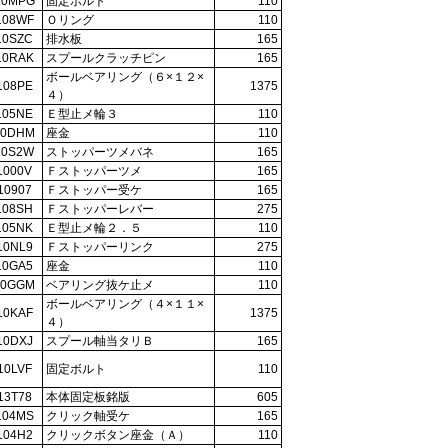
10MPG
固定ボルト
110
108WF
Ｏリング
110
10SZC
排水板
165
10RAK
スプールクラッチピン
165
ボールベアリング（６×１２×
108PE
1375
４）
105NE
Ｅ型止メ輪３
110
10DHM
座金
110
10S2W
ストッパーツメバネ
165
1000V
Ｆストッパーツメ
165
10907
Ｆストッパー受ケ
165
108SH
Ｆストッパーレバー
275
105NK
Ｅ型止メ輪２．５
110
10NL9
Ｆストッパーリンク
275
10GA5
座金
110
10GGM
ベアリング抜ケ止メ
110
ボールベアリング（４×１１×
10KAF
1375
４）
10DXJ
スプール軸当タリＢ
165
10LVF
固定ボルト
110
13T78
本体固定板銘版
605
104MS
クリック軸受ケ
165
104H2
クリックボタン座金（Ａ）
110