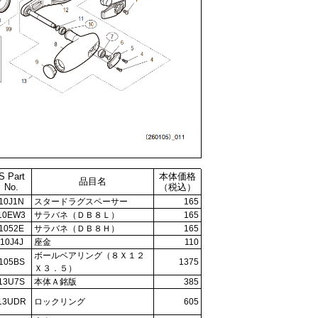
S Part
本体価格
品目名
No.
（税込）
10J1N
スタードラグスペーサー
165
10EW3
サラバネ（ＤＢ８Ｌ）
165
1052E
サラバネ（ＤＢ８Ｈ）
165
10J4J
座金
110
ボールベアリング（８Ｘ１２
105BS
1375
Ｘ３．５）
13U7S
本体Ａ銘版
385
13UDR
ロックリング
605