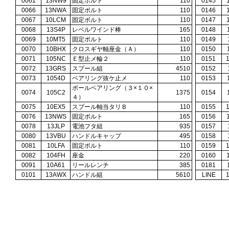
0061
13NW9
固定ボルト
110
0145
0066
13NWA
固定ボルト
110
0146
0067
10LCM
固定ボルト
110
0147
0068
13S4P
レベルワインド棒
165
0148
0069
10MT5
固定ボルト
110
0149
0070
10BHX
クロスギヤ軸座金（Ａ）
110
0150
0071
105NC
Ｅ型止メ輪２
110
0151
0072
13GRS
スプール組
4510
0152
0073
1054D
ベアリング抜ケ止メ
110
0153
ボールベアリング（３×１０×
0074
105C2
1375
0154
４）
0075
10EX5
スプール軸当タリＢ
110
0155
0076
13NWS
固定ボルト
165
0156
0078
13JLP
電池フタ組
935
0157
0080
13VBU
ハンドルキャップ
495
0158
0081
10LFA
固定ボルト
110
0159
0082
104FH
座金
220
0160
0091
10A61
リールレンチ
385
0181
0101
13AWX
ハンドル組
5610
LINE