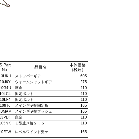
S Part
本体価格
品目名
No.
（税込）
13UKH
ストッパーギア
605
10J6Y
ウォームシャフトギア
275
10G4U
座金
110
10LCL
固定ボルト
110
10LF4
固定ボルト
110
109T6
メインギヤ軸固定板
165
10MAM
メインギヤ軸ブッシュ
165
13PDF
座金
110
105NK
Ｅ型止メ輪２．５
110
10FJW
レベルワインド受ケ
165