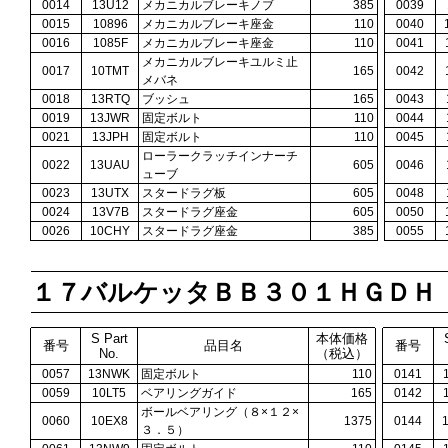
0014
13U12
メカニカルブレーキノブ
385
0039
0015
10896
メカニカルブレーキ座金
110
0040
0016
1085F
メカニカルブレーキ座金
110
0041
メカニカルブレーキユルミ止
0017
10TMT
165
0042
メバネ
0018
13RTQ
ブッシュ
165
0043
0019
13JWR
固定ボルト
110
0044
0021
13JPH
固定ボルト
110
0045
ローラークラッチインナーチ
0022
13UAU
605
0046
ューブ
0023
13UTX
スタードラグ板
605
0048
0024
13V7B
スタードラグ座金
605
0050
0026
10CHY
スタードラグ座金
385
0055
１７バルケッタＢＢ３０１ＨＧＤＨ
S Part
本体価格
番号
品目名
番号
No.
（税込）
0057
13NWK
固定ボルト
110
0141
0059
10LT5
ベアリングガイド
165
0142
ボールベアリング（８×１２×
0060
10EX8
1375
0144
３．５）