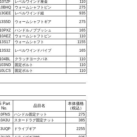
10TZF
レベルワインド座金
110
10BHQ
ウォームシャフトピン
275
13GEE
レベルワインド組
935
13S5D
ウォームシャフトギア
275
10PXZ
ハンドルノブブッシュ
165
10AEZ
ウォームシャフトピン
110
13S17
ウォームシャフト
1155
13S32
レベルワインドパイプ
165
104BL
クラッチヨークバネ
110
103ND
固定ボルト
110
10LCS
固定ボルト
110
S Part
本体価格
品目名
No.
（税込）
10FNS
ハンドル固定ナット
275
10A3U
スタードラグ固定ナット
385
13UQP
ドライブギア
2255