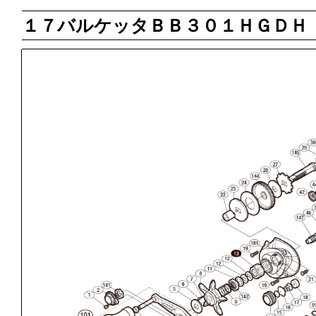
１７バルケッタＢＢ３０１ＨＧＤＨ