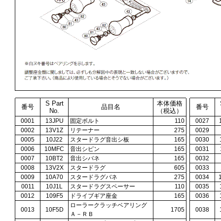
S Part
本体価格
番号
品目名
番号
No.
（税込）
0001
13JPU
固定ボルト
110
0027
0002
13V1Z
リテーナー
275
0029
0005
10J22
スタードラグ音出シ板
165
0030
0006
10MFC
音出シピン
165
0031
0007
10BT2
音出シバネ
165
0032
0008
13V2X
スタードラグ
605
0033
0009
10A70
スタードラグバネ
275
0034
0011
10J1L
スタードラグスペーサー
110
0035
0012
109F5
ドライブギア座金
165
0036
ローラークラッチベアリング
0013
10F5D
1705
0038
Ａ－ＲＢ