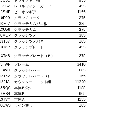
13UJQ
ドライブギア軸
935
13SGA
レベルワインドガード
495
13SNB
ピニオンギア
1155
10P99
クラッチヨーク
275
10F67
クラッチカム押エ板
385
13U59
クラッチカム
275
10MQP
クラッチツメ
385
13T07
クラッチツメバネ
165
13T8P
クラッチプレート
495
13TAB
クラッチプレート（Ｂ）
275
13FWN
フレーム
3410
13AVU
クラッチレバー
605
13T62
クラッチレバー（Ｂ）
165
13JJA
カウンターユニット組
11220
13RQC
本体Ｂ受ケ
1155
13RB4
本体Ｂ
605
13TVY
本体Ａ
1155
10CW0
ライン通し
165