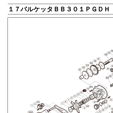
１７バルケッタＢＢ３０１ＰＧＤＨ