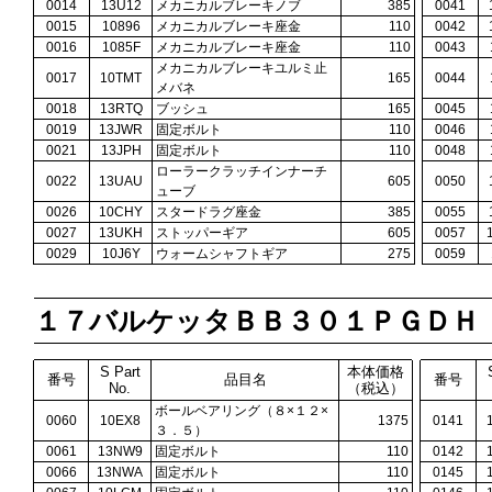
0014
13U12
メカニカルブレーキノブ
385
0041
0015
10896
メカニカルブレーキ座金
110
0042
0016
1085F
メカニカルブレーキ座金
110
0043
メカニカルブレーキユルミ止
0017
10TMT
165
0044
メバネ
0018
13RTQ
ブッシュ
165
0045
0019
13JWR
固定ボルト
110
0046
0021
13JPH
固定ボルト
110
0048
ローラークラッチインナーチ
0022
13UAU
605
0050
ューブ
0026
10CHY
スタードラグ座金
385
0055
0027
13UKH
ストッパーギア
605
0057
0029
10J6Y
ウォームシャフトギア
275
0059
１７バルケッタＢＢ３０１ＰＧＤＨ
S Part
本体価格
番号
品目名
番号
No.
（税込）
ボールベアリング（８×１２×
0060
10EX8
1375
0141
３．５）
0061
13NW9
固定ボルト
110
0142
0066
13NWA
固定ボルト
110
0145