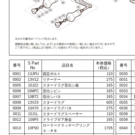
S Part
本体価格
番号
品目名
番号
No.
（税込）
0001
13JPU
固定ボルト
110
0030
0002
13V1Z
リテーナー
275
0031
0005
10J22
スタードラグ音出シ板
165
0032
0006
10MFC
音出シピン
165
0033
0007
10BT2
音出シバネ
165
0034
0008
13V2X
スタードラグ
605
0035
0009
10A70
スタードラグバネ
275
0036
0011
10J1L
スタードラグスペーサー
110
0038
0012
109F5
ドライブギア座金
165
0039
ローラークラッチベアリング
0013
10F5D
1705
0040
Ａ－ＲＢ