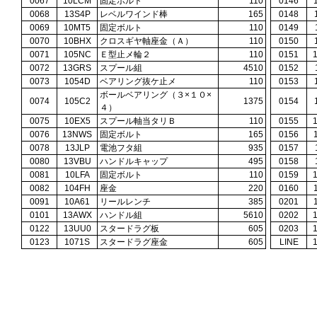
0067
10LCM
固定ボルト
110
0146
0068
13S4P
レベルワインド棒
165
0148
0069
10MT5
固定ボルト
110
0149
0070
10BHX
クロスギヤ軸座金（Ａ）
110
0150
0071
105NC
Ｅ型止メ輪２
110
0151
0072
13GRS
スプール組
4510
0152
0073
1054D
ベアリング抜ケ止メ
110
0153
ボールベアリング（３×１０×
0074
105C2
1375
0154
４）
0075
10EX5
スプール軸当タリＢ
110
0155
0076
13NWS
固定ボルト
165
0156
0078
13JLP
電池フタ組
935
0157
0080
13VBU
ハンドルキャップ
495
0158
0081
10LFA
固定ボルト
110
0159
0082
104FH
座金
220
0160
0091
10A61
リールレンチ
385
0201
0101
13AWX
ハンドル組
5610
0202
0122
13UU0
スタードラグ板
605
0203
0123
1071S
スタードラグ座金
605
LINE