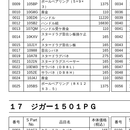
ボールベアリング（５×９×
0009
105BP
1375
0034
３）
0010
10G8G
座金
110
0036
0011
10ED6
ハンドル
11220
0039
0012
10SB2
ハンドル組
16830
0040
0013
107QM
ハンドル受ケ座金
110
0041
スタードラグ音出シ板抜ケ止
0014
10KXV
165
0042
メ
0015
10J1Y
スタードラグ音出シ板
165
0043
0017
10988
音出シバネ
165
0044
0019
10A78
スタードラグバネ
275
0045
0021
10J1N
スタードラグスペーサー
165
0046
0022
10EW3
サラバネ（ＤＢ８Ｌ）
165
0047
0023
1052E
サラバネ（ＤＢ８Ｈ）
165
0048
0024
10J4J
座金
110
0050
ボールベアリング（８Ｘ１２
0025
105BS
1375
0056
Ｘ３．５）
１７ ジガー１５０１ＰＧ
S Part
本体価格
番号
品目名
番号
No.
（税込）