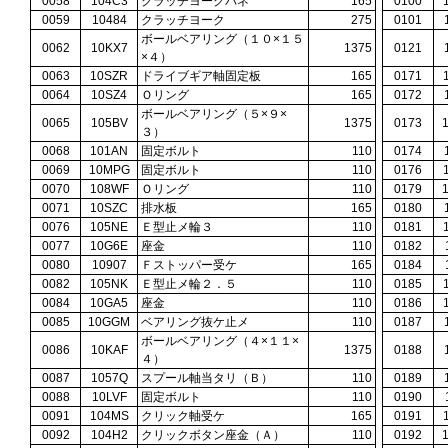
0058
104C3
クラッチヨークバネ
165
0100
0059
10484
クラッチヨーク
275
0101
ボールベアリング（１０×１５
0062
10KX7
1375
0121
×４）
0063
10SZR
ドライブギア軸固定板
165
0171
0064
10SZ4
Ｏリング
165
0172
ボールベアリング（５×９×
0065
105BV
1375
0173
３）
0068
101AN
固定ボルト
110
0174
0069
10MPG
固定ボルト
110
0176
0070
108WF
Ｏリング
110
0179
0071
10SZC
排水板
165
0180
0076
105NE
Ｅ型止メ輪３
110
0181
0077
10G6E
座金
110
0182
0080
10907
Ｆストッパー受ケ
165
0184
0082
105NK
Ｅ型止メ輪２．５
110
0185
0084
10GA5
座金
110
0186
0085
10GGM
ベアリング抜ケ止メ
110
0187
ボールベアリング（４×１１×
0086
10KAF
1375
0188
４）
0087
1057Q
スプール軸当タリ（Ｂ）
110
0189
0088
10LVF
固定ボルト
110
0190
0091
104MS
クリック軸受ケ
165
0191
0092
104H2
クリックボタン座金（Ａ）
110
0192