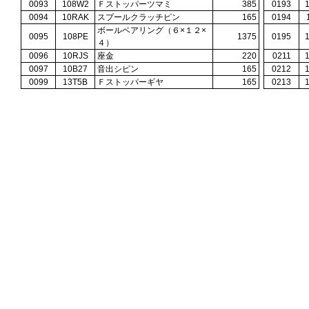
0093
108W2
Ｆストッパーツマミ
385
0193
0094
10RAK
スプールクラッチピン
165
0194
ボールベアリング（６×１２×
0095
108PE
1375
0195
４）
0096
10RJS
座金
220
0211
0097
10B27
音出シピン
165
0212
0099
13T5B
Ｆストッパーギヤ
165
0213