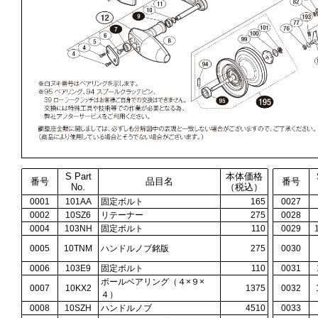
S Part
本体価格
番号
品目名
番号
No.
（税込）
0001
101AA
固定ボルト
165
0027
0002
10SZ6
リテーナー
275
0028
0004
103NH
固定ボルト
110
0029
0005
10TNM
ハンドルノブ銘版
275
0030
0006
103E9
固定ボルト
110
0031
ボールベアリング（４×９×
0007
10KX2
1375
0032
４）
0008
10SZH
ハンドルノブ
4510
0033