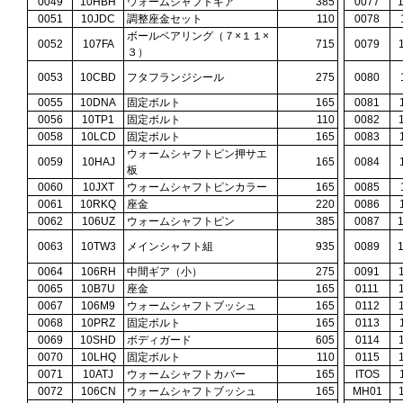
0049
10HBH
ウォームシャフトギア
385
0077
0051
10JDC
調整座金セット
110
0078
ボールベアリング（７×１１×
0052
107FA
715
0079
３）
0053
10CBD
フタフランジシール
275
0080
0055
10DNA
固定ボルト
165
0081
0056
10TP1
固定ボルト
110
0082
0058
10LCD
固定ボルト
165
0083
ウォームシャフトピン押サエ
0059
10HAJ
165
0084
板
0060
10JXT
ウォームシャフトピンカラー
165
0085
0061
10RKQ
座金
220
0086
0062
106UZ
ウォームシャフトピン
385
0087
0063
10TW3
メインシャフト組
935
0089
0064
106RH
中間ギア（小）
275
0091
0065
10B7U
座金
165
0111
0067
106M9
ウォームシャフトブッシュ
165
0112
0068
10PRZ
固定ボルト
165
0113
0069
10SHD
ボディガード
605
0114
0070
10LHQ
固定ボルト
110
0115
0071
10ATJ
ウォームシャフトカバー
165
ITOS
0072
106CN
ウォームシャフトブッシュ
165
MH01