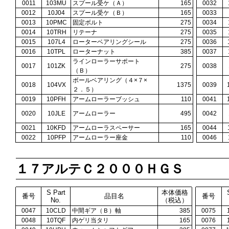
0011
103MU
スプール受ケ（Ａ）
165
0032
0012
10J04
スプール受ケ（Ｂ）
165
0033
0013
10PMC
固定ボルト
275
0034
0014
10TRH
リテーナ
275
0035
0015
107L4
ローターベアリングシール
275
0036
0016
10TPL
ローターナット
385
0037
ラインローラーサポート
0017
101ZK
275
0038
（Ｂ）
ボールベアリング（４×７×
0018
104VX
1375
0039
２．５）
0019
10PFH
アームローラーブッシュ
110
0041
0020
10JLE
アームローラー
495
0042
0021
10KFD
アームローラスペーサー
165
0044
0022
10PFP
アームローラー座金
110
0046
１７アルテＣ２０００ＨＧＳ
S Part
本体価格
番号
品目名
番号
No.
（税込）
0047
10CLD
中間ギア（Ｂ）軸
385
0075
0048
10TQF
内ゲリ当タリ
165
0076