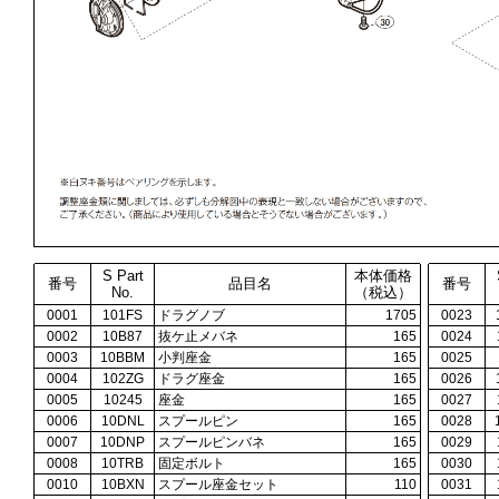
S Part
本体価格
番号
品目名
番号
No.
（税込）
0001
101FS
ドラグノブ
1705
0023
0002
10B87
抜ケ止メバネ
165
0024
0003
10BBM
小判座金
165
0025
0004
102ZG
ドラグ座金
165
0026
0005
10245
座金
165
0027
0006
10DNL
スプールピン
165
0028
0007
10DNP
スプールピンバネ
165
0029
0008
10TRB
固定ボルト
165
0030
0010
10BXN
スプール座金セット
110
0031