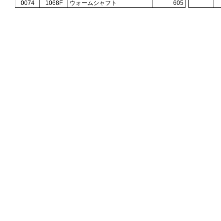
0074
1068F
ウォームシャフト
605