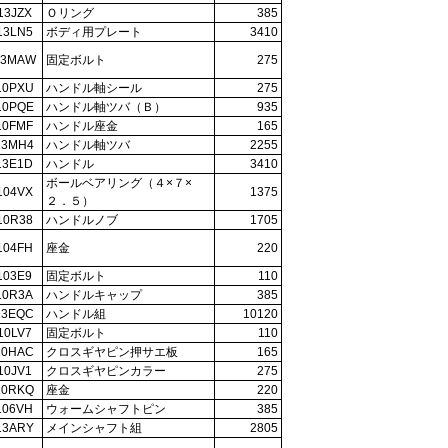
13JZX
Ｏリング
385
13LN5
ボディ用プレート
3410
13MAW
固定ボルト
275
10PXU
ハンドル軸シール
275
10PQE
ハンドル軸ツバ（Ｂ）
935
10FMF
ハンドル座金
165
13MH4
ハンドル軸ツバ
2255
13E1D
ハンドル
3410
ボールベアリング（４×７×
104VX
1375
２．５）
10R38
ハンドルノブ
1705
104FH
座金
220
103E9
固定ボルト
110
10R3A
ハンドルキャップ
385
13EQC
ハンドル組
10120
10LV7
固定ボルト
110
10HAC
クロスギヤピン押サエ板
165
10JV1
クロスギヤピンカラー
275
10RKQ
座金
220
106VH
ウォームシャフトピン
385
13ARY
メインシャフト組
2805