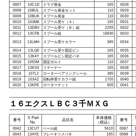
0007
10C1D
ドラグ座金
165
0028
0008
10BUL
スプール座金セット
110
0029
0009
10BUK
スプール座金
110
0030
0010
103MK
スプール受ケ（Ａ）
165
0031
0011
13DBV
スプール受ケ（Ｂ）組
2255
0032
0012
13CFB
スプール組
16830
0033
0013
13LMH
スプール受ケカラー
385
0034
0014
13LQ0
スプール受ケ固定ピン
165
0035
0015
13K4Y
スプールピン固定バネ
165
0036
0016
1055M
固定ボルト
110
0037
0017
13KSS
リテーナー
165
0038
0018
107L2
ローターベアリングシール
385
0039
0019
103AZ
回転枠受ケカラー組
1705
0040
0020
13KPE
ローターナット
605
0041
１６エクスＬＢＣ３千ＭＸＧ
S Part
本体価格
番号
品目名
番号
No.
（税込）
0042
13CUT
ベール組
5610
0087
0043
13AYE
ブレーキツメバネ
165
0088