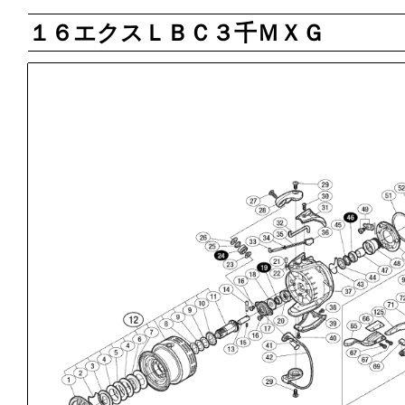
１６エクスＬＢＣ３千ＭＸＧ