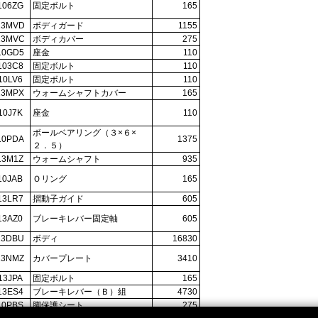
106ZG
固定ボルト
165
13MVD
ボディガード
1155
13MVC
ボディカバー
275
10GD5
座金
110
103C8
固定ボルト
110
10LV6
固定ボルト
110
13MPX
ウォームシャフトカバー
165
10J7K
座金
110
ボールベアリング（３×６×
10PDA
1375
２．５）
13M1Z
ウォームシャフト
935
10JAB
Ｏリング
165
13LR7
摺動子ガイド
605
13AZ0
ブレーキレバー固定軸
605
13DBU
ボディ
16830
13NMZ
カバープレート
3410
13JPA
固定ボルト
165
13ES4
ブレーキレバー（Ｂ）組
4730
10PBS
脚保護シート
275