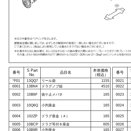
S Part
本体価格
番号
品目名
番号
No.
（税込）
*F01
13QQ7
リール袋
1155
0021
0001
13BN4
ドラグノブ組
4510
0022
0002
10B6F
抜ケ止メバネ
165
0023
0003
10Q6Q
小判座金
165
0024
0004
102ZP
ドラグ座金（Ａ）
165
0025
0005
10BCP
ドラグ耳付キ座金
605
0026
0006
10B9R
小判座金
165
0027