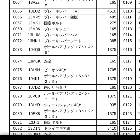
0064
13AZ2
165
0109
ネ
0065
13LU2
ブレーキレバー（Ａ）
4510
0110
0066
13MP5
ブレーキレバー銘版
495
0111
0067
13MK1
固定ボルト
275
0112
0069
13M06
ブレーキシュー
165
0113
0071
13LUM
ブレーキレバーバネ
165
0114
0072
13NKH
ブレーキレバーシート
385
0115
ボールベアリング（７×１４×
0073
104Q6
1375
0116
５）
0074
13MGK
座金
165
0117
0075
13L9N
ピニオンギア
1705
0118
ボールベアリング（５×８×
0076
104K1
1375
0119
２．５）
0077
107DZ
内ゲリ当タリ
165
0120
ボールベアリング（２×５×
0078
10PC0
1375
0121
２．５）
0079
13LYD
ウォームシャフトギア
935
0122
ボールベアリング（８×１２×
0080
10EX8
1375
0123
３．５）
0081
13JT1
固定ボルト
165
0124
0082
13D1N
ドライブギア組
3410
0125
0083
13B0Q
座金
110
0141