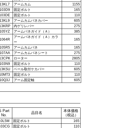
13KL7
アームカム
1155
103D9
固定ボルト
165
103DE
固定ボルト
110
13KL9
アームカムバネカバー
605
13KRP
内ゲリレバー
275
105YZ
アームバネガイド（Ａ）
385
アームバネガイド（Ａ）カラ
1064R
165
ー
105R5
アームカムバネ
165
107AA
アームカムバネシート
275
13CPK
ローター
2805
103N9
固定ボルト
110
13KSU
ベール取付ケカバー
605
10MT3
固定ボルト
110
10Q3J
アーム固定軸
605
S Part
本体価格
品目名
No.
（税込）
10L5M
固定ボルト
165
103CG
固定ボルト
110