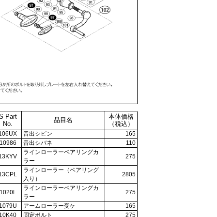
S Part
本体価格
品目名
No.
（税込）
106UX
音出シピン
165
10986
音出シバネ
110
ラインローラーベアリングカ
13KYV
275
ラー
ラインローラー（ベアリング
13CPL
2805
入り）
ラインローラーベアリングカ
1020L
275
ラー
1079U
アームローラー受ケ
165
10K40
固定ボルト
275