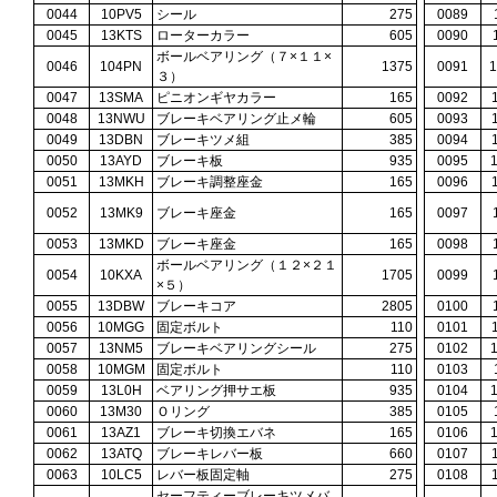
0044
10PV5
シール
275
0089
0045
13KTS
ローターカラー
605
0090
ボールベアリング（７×１１×
0046
104PN
1375
0091
３）
0047
13SMA
ピニオンギヤカラー
165
0092
0048
13NWU
ブレーキベアリング止メ輪
605
0093
0049
13DBN
ブレーキツメ組
385
0094
0050
13AYD
ブレーキ板
935
0095
0051
13MKH
ブレーキ調整座金
165
0096
0052
13MK9
ブレーキ座金
165
0097
0053
13MKD
ブレーキ座金
165
0098
ボールベアリング（１２×２１
0054
10KXA
1705
0099
×５）
0055
13DBW
ブレーキコア
2805
0100
0056
10MGG
固定ボルト
110
0101
0057
13NM5
ブレーキベアリングシール
275
0102
0058
10MGM
固定ボルト
110
0103
0059
13L0H
ベアリング押サエ板
935
0104
0060
13M30
Ｏリング
385
0105
0061
13AZ1
ブレーキ切換エバネ
165
0106
0062
13ATQ
ブレーキレバー板
660
0107
0063
10LC5
レバー板固定軸
275
0108
セーフティーブレーキツメバ