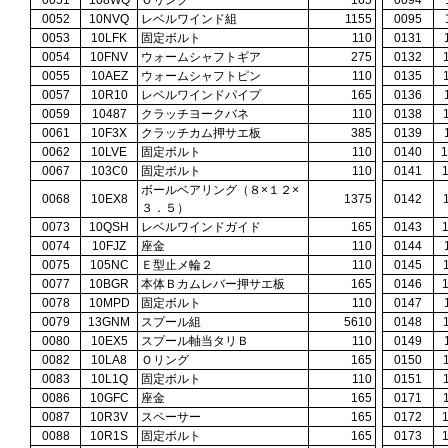
0051
108WQ
Ｏリング
165
0094
0052
10NVQ
レベルワインド組
1155
0095
0053
10LFK
固定ボルト
110
0131
0054
10FNV
ウォームシャフトギア
275
0132
0055
10AEZ
ウォームシャフトピン
110
0135
0057
10R10
レベルワインドパイプ
165
0136
0059
10487
クラッチヨークバネ
110
0138
0061
10F3X
クラッチカム押サエ板
385
0139
0062
10LVE
固定ボルト
110
0140
0067
103C0
固定ボルト
110
0141
ボールベアリング（８×１２×
0068
10EX8
1375
0142
３．５）
0073
10QSH
レベルワインドガイド
165
0143
0074
10FJZ
座金
110
0144
0075
105NC
Ｅ型止メ輪２
110
0145
0077
10BGR
本体Ｂカムレバー押サエ板
165
0146
0078
10MPD
固定ボルト
110
0147
0079
13GNM
スプール組
5610
0148
0080
10EX5
スプール軸当タリＢ
110
0149
0082
10LA8
Ｏリング
165
0150
0083
10L1Q
固定ボルト
110
0151
0086
10GFC
座金
165
0171
0087
10R3V
スペーサー
165
0172
0088
10R1S
固定ボルト
165
0173