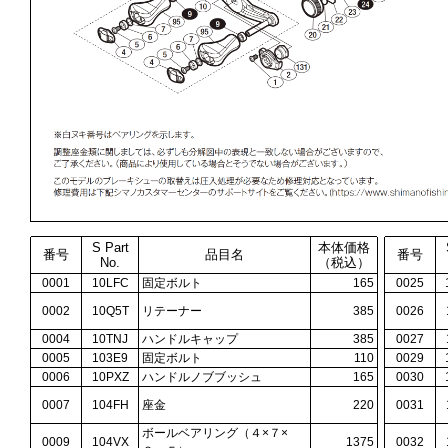
S Part
本体価格
番号
品目名
番号
No.
（税込）
0001
10LFC
固定ボルト
165
0025
0002
10Q5T
リテーナー
385
0026
0004
10TNJ
ハンドルキャップ
385
0027
0005
103E9
固定ボルト
110
0029
0006
10PXZ
ハンドルノブブッシュ
165
0030
0007
104FH
座金
220
0031
ボールベアリング（４×７×
0009
104VX
1375
0032