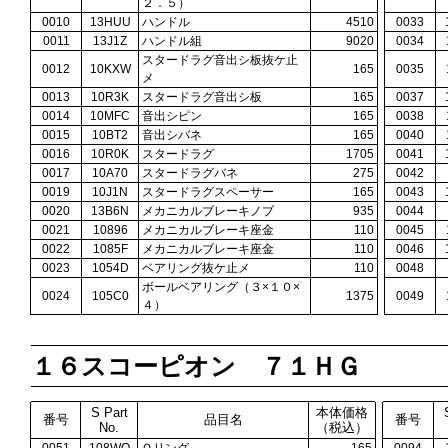
２．５）
0010
13HUU
ハンドル
4510
0033
0011
13J1Z
ハンドル組
9020
0034
スタードラグ音出シ板抜ケ止
0012
10KXW
165
0035
メ
0013
10R3K
スタードラグ音出シ板
165
0037
0014
10MFC
音出シピン
165
0038
0015
10BT2
音出シバネ
165
0040
0016
10R0K
スタードラグ
1705
0041
0017
10A70
スタードラグバネ
275
0042
0019
10J1N
スタードラグスペーサー
165
0043
0020
13B6N
メカニカルブレーキノブ
935
0044
0021
10896
メカニカルブレーキ座金
110
0045
0022
1085F
メカニカルブレーキ座金
110
0046
0023
1054D
ベアリング抜ケ止メ
110
0048
ボールベアリング（３×１０×
0024
105C0
1375
0049
４）
１６スコーピオン ７１ＨＧ
S Part
本体価格
番号
品目名
番号
No.
（税込）