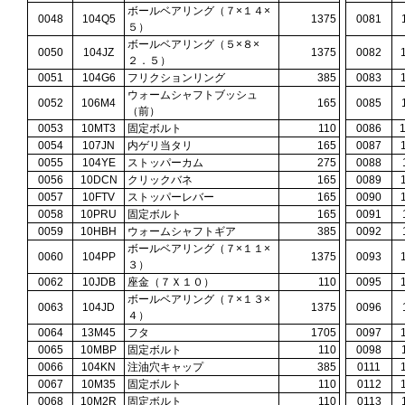
ボールベアリング（７×１４×
0048
104Q5
1375
0081
５）
ボールベアリング（５×８×
0050
104JZ
1375
0082
２．５）
0051
104G6
フリクションリング
385
0083
ウォームシャフトブッシュ
0052
106M4
165
0085
（前）
0053
10MT3
固定ボルト
110
0086
0054
107JN
内ゲリ当タリ
165
0087
0055
104YE
ストッパーカム
275
0088
0056
10DCN
クリックバネ
165
0089
0057
10FTV
ストッパーレバー
165
0090
0058
10PRU
固定ボルト
165
0091
0059
10HBH
ウォームシャフトギア
385
0092
ボールベアリング（７×１１×
0060
104PP
1375
0093
３）
0062
10JDB
座金（７Ｘ１０）
110
0095
ボールベアリング（７×１３×
0063
104JD
1375
0096
４）
0064
13M45
フタ
1705
0097
0065
10MBP
固定ボルト
110
0098
0066
104KN
注油穴キャップ
385
0111
0067
10M35
固定ボルト
110
0112
0068
10M2R
固定ボルト
110
0113