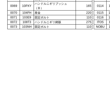
ハンドルニギリブッシュ
0069
10PXY
165
0114
（Ｂ）
0070
104FH
座金
220
0115
0071
103E9
固定ボルト
110
0116
0072
108T3
ハンドルニギリ銘版
275
ITOS
0073
103NH
固定ボルト
110
NOBU