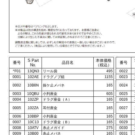
S Part
本体価格
番号
品目名
番号
No.
（税込）
*F01
13QN3
リール袋
495
0022
0001
102AE
ドラグノブ組
1155
0023
0002
10B8N
抜ケ止メバネ
165
0024
0003
10QBU
小判座金
605
0025
0004
102ZP
ドラグ座金（Ａ）
165
0026
0005
102ZA
耳付座金
165
0027
0006
10BBP
小判座金
165
0028
0007
10C13
ドラグ座金（Ｂ）
165
0029
0008
10ATV
糸止メガイド
275
0030
0009
10B00
糸止メバネ
165
0031