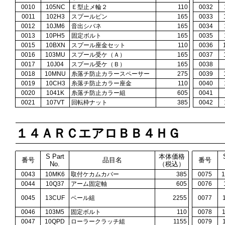
0010
105NC
Ｅ型止メ輪２
110
0032
0011
102H3
スプールピン
165
0033
0012
10JM6
音出シバネ
165
0034
0013
10PH5
固定ボルト
165
0035
0015
10BXN
スプール座金セット
110
0036
0016
103MU
スプール受ケ（Ａ）
165
0037
0017
10J04
スプール受ケ（Ｂ）
165
0038
0018
10MNU
糸落チ防止カラースペーサー
275
0039
0019
10CH3
糸落チ防止カラー座金
110
0040
0020
1041K
糸落チ防止カラー組
605
0041
0021
107VT
回転枠ナット
385
0042
１４ＡＲＣエアロＢＢ４ＨＧ
S Part
本体価格
番号
品目名
番号
No.
（税込）
0043
10MK6
取付ケカムカバー
385
0075
0044
10Q37
アーム固定軸
605
0076
0045
13CUF
ベール組
2255
0077
0046
103M5
固定ボルト
110
0078
0047
10QPD
ローラークラッチ組
1155
0079