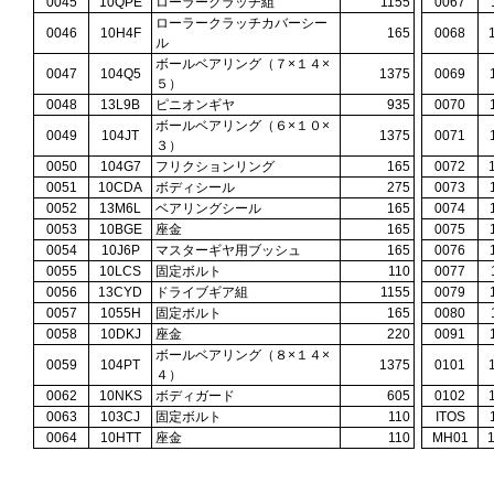
0045
10QPE
ローラークラッチ組
1155
0067
ローラークラッチカバーシー
0046
10H4F
165
0068
ル
ボールベアリング（７×１４×
0047
104Q5
1375
0069
５）
0048
13L9B
ピニオンギヤ
935
0070
ボールベアリング（６×１０×
0049
104JT
1375
0071
３）
0050
104G7
フリクションリング
165
0072
0051
10CDA
ボディシール
275
0073
0052
13M6L
ベアリングシール
165
0074
0053
10BGE
座金
165
0075
0054
10J6P
マスターギヤ用ブッシュ
165
0076
0055
10LCS
固定ボルト
110
0077
0056
13CYD
ドライブギア組
1155
0079
0057
1055H
固定ボルト
165
0080
0058
10DKJ
座金
220
0091
ボールベアリング（８×１４×
0059
104PT
1375
0101
４）
0062
10NKS
ボディガード
605
0102
0063
103CJ
固定ボルト
110
ITOS
0064
10HTT
座金
110
MH01