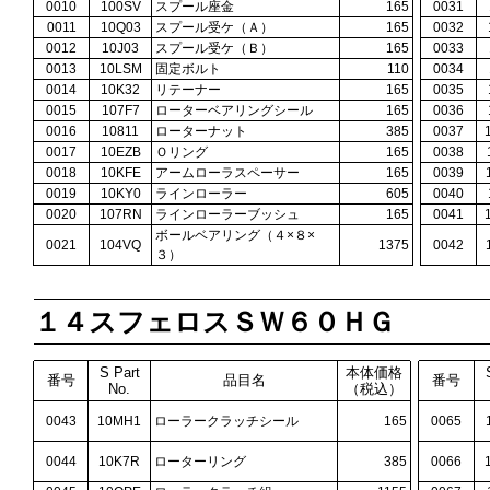
0010
100SV
スプール座金
165
0031
0011
10Q03
スプール受ケ（Ａ）
165
0032
0012
10J03
スプール受ケ（Ｂ）
165
0033
0013
10LSM
固定ボルト
110
0034
0014
10K32
リテーナー
165
0035
0015
107F7
ローターベアリングシール
165
0036
0016
10811
ローターナット
385
0037
0017
10EZB
Ｏリング
165
0038
0018
10KFE
アームローラスペーサー
165
0039
0019
10KY0
ラインローラー
605
0040
0020
107RN
ラインローラーブッシュ
165
0041
ボールベアリング（４×８×
0021
104VQ
1375
0042
３）
１４スフェロスＳＷ６０ＨＧ
S Part
本体価格
番号
品目名
番号
No.
（税込）
0043
10MH1
ローラークラッチシール
165
0065
0044
10K7R
ローターリング
385
0066