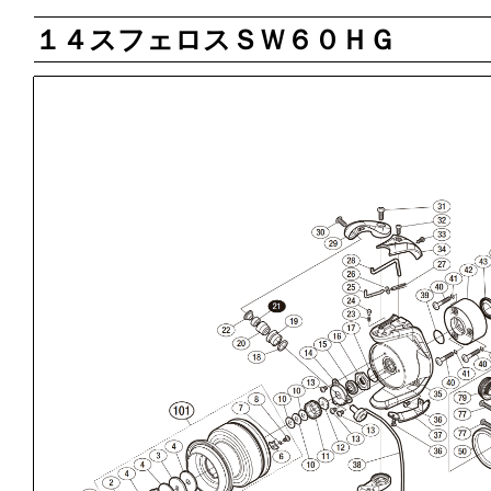
１４スフェロスＳＷ６０ＨＧ