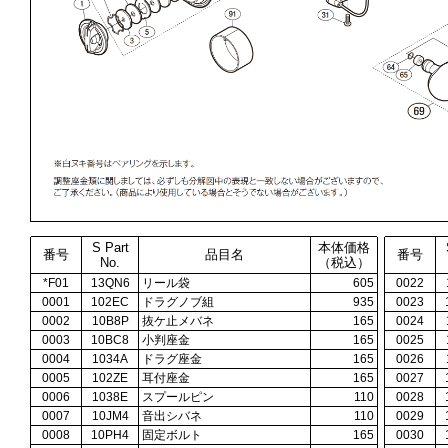
S Part
本体価格
番号
品目名
番号
No.
（税込）
*F01
13QN6
リール袋
605
0022
0001
102EC
ドラグノブ組
935
0023
0002
10B8P
抜ケ止メバネ
165
0024
0003
10BC8
小判座金
165
0025
0004
1034A
ドラグ座金
165
0026
0005
102ZE
耳付座金
165
0027
0006
1038E
スプールピン
110
0028
0007
10JM4
音出シバネ
110
0029
0008
10PH4
固定ボルト
165
0030